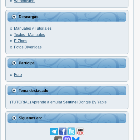
Webmasters
Descargas
Manuales y Tutoriales
Textos - Manuales
E-Zines
Fotos Divertidas
Participa
Foro
Tema destacado
(TUTORIAL) Aprende a emular
Sentinel
Dongle By Yapis
Síguenos en: