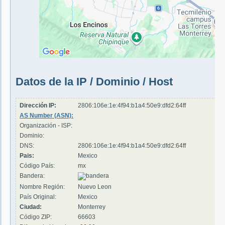
Datos de la IP / Dominio / Host
Dirección IP:
2806:106e:1e:4f94:b1a4:50e9:dfd2:64ff
AS Number (ASN):
Organización - ISP:
Dominio:
DNS:
2806:106e:1e:4f94:b1a4:50e9:dfd2:64ff
Pais:
Mexico
Código País:
mx
Bandera:
Nombre Región:
Nuevo Leon
País Original:
Mexico
Ciudad:
Monterrey
Código ZIP:
66603