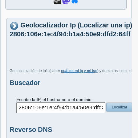
Geolocalizador Ip (Localizar una ip)
2806:106e:1e:4f94:b1a4:50e9:dfd2:64ff
Geolocalización de ip's (saber
cuál es mi ip y mi isp
) y dominios .com, .net, 
Buscador
Escribe la IP, el hostname o el dominio
Localizar
Reverso DNS