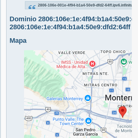
2806-106e-001e-4f94-b1a4-50e9-dfd2-64ff.ipv6.infinitum
Dominio 2806:106e:1e:4f94:b1a4:50e9:dfd2
2806:106e:1e:4f94:b1a4:50e9:dfd2:64ff
Mapa