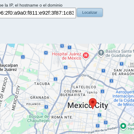
be la IP, el hostname o el dominio
Localizar