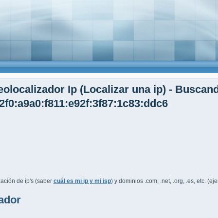
olocalizador Ip (Localizar una ip) - Buscan
2f0:a9a0:f811:e92f:3f87:1c83:ddc6
ación de ip's (saber
cuál es mi ip y mi isp
) y dominios .com, .net, .org, .es, etc. (e
ador