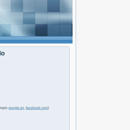
do
jemplo
google.es
,
facebook.com
)