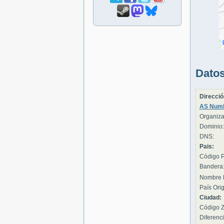
Datos
Direcció
AS Numb
Organiza
Dominio:
DNS:
Pais:
Código P
Bandera
Nombre 
País Orig
Ciudad:
Código Z
Diferenci