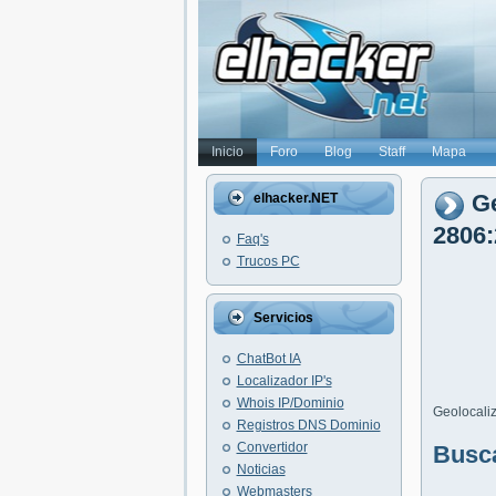
Inicio
Foro
Blog
Staff
Mapa
Ge
elhacker.NET
2806:
Faq's
Trucos PC
Servicios
ChatBot IA
Localizador IP's
Whois IP/Dominio
Geolocaliz
Registros DNS Dominio
Convertidor
Busc
Noticias
Webmasters