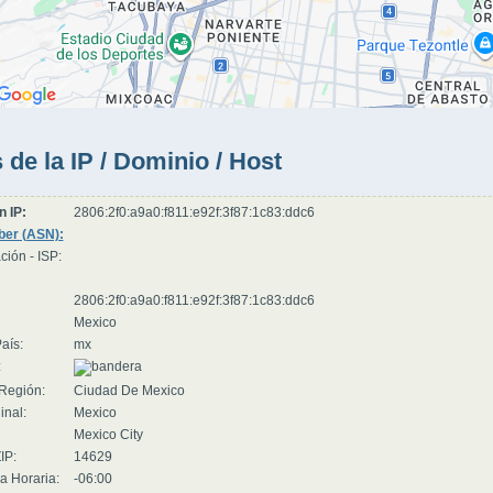
 de la IP / Dominio / Host
n IP:
2806:2f0:a9a0:f811:e92f:3f87:1c83:ddc6
er (ASN):
ción - ISP:
2806:2f0:a9a0:f811:e92f:3f87:1c83:ddc6
Mexico
aís:
mx
:
Región:
Ciudad De Mexico
inal:
Mexico
Mexico City
IP:
14629
a Horaria:
-06:00