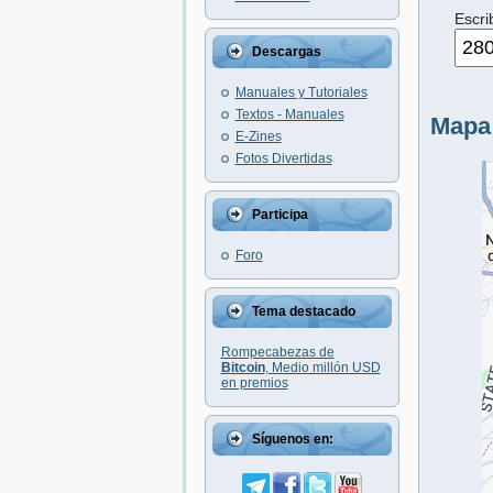
Escri
Descargas
Manuales y Tutoriales
Textos - Manuales
Mapa
E-Zines
Fotos Divertidas
Participa
Foro
Tema destacado
Rompecabezas de
Bitcoin
, Medio millón USD
en premios
Síguenos en: