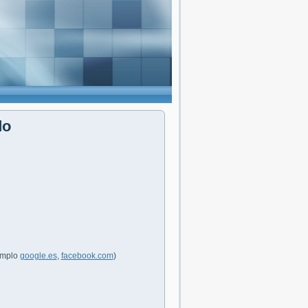
do
jemplo
google.es
,
facebook.com
)