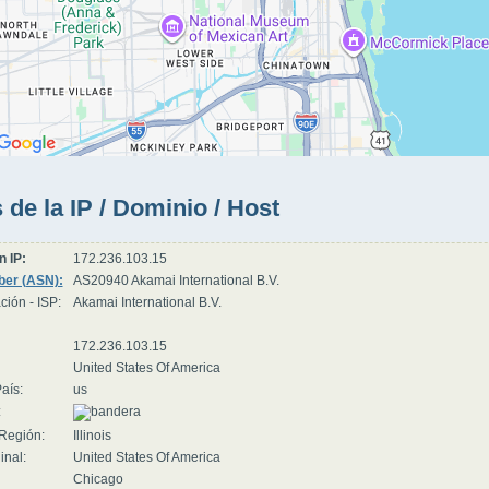
 de la IP / Dominio / Host
n IP:
172.236.103.15
er (ASN):
AS20940 Akamai International B.V.
ción - ISP:
Akamai International B.V.
172.236.103.15
United States Of America
aís:
us
:
Región:
Illinois
inal:
United States Of America
Chicago