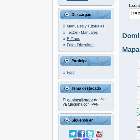
Escri
Descargas
Manuales y Tutoriales
Textos - Manuales
Domin
E-Zines
Fotos Divertidas
Mapa
Participa
Foro
Tema destacado
El
geolocalizador
de IP's
ya funciona con IPv6
Síguenos en: