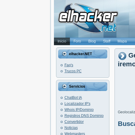
Inicio
Foro
Blog
Staff
Mapa
Ge
elhacker.NET
iremo
Faq's
Trucos PC
Servicios
ChatBot IA
Localizador IP's
Whois IP/Dominio
Geolocaliz
Registros DNS Dominio
Convertidor
Busc
Noticias
Webmasters