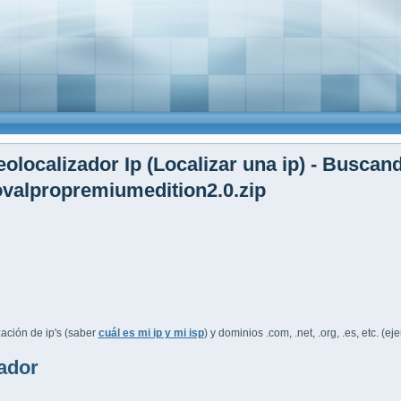
olocalizador Ip (Localizar una ip) - Buscan
valpropremiumedition2.0.zip
ación de ip's (saber
cuál es mi ip y mi isp
) y dominios .com, .net, .org, .es, etc. (e
ador