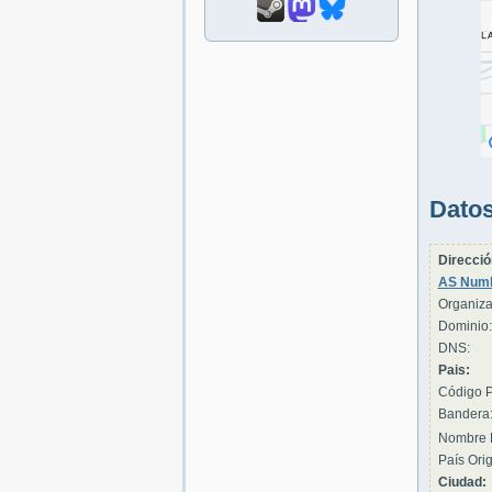
Datos
Direcció
AS Numb
Organiza
Dominio:
DNS:
Pais:
Código P
Bandera
Nombre 
País Orig
Ciudad: