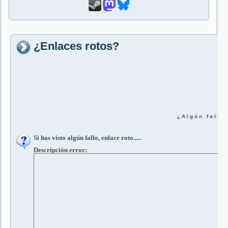
¿Enlaces rotos?
¿ A l g ú n f a l l o ?
Si has visto algún fallo, enlace roto.....
Descripción error: