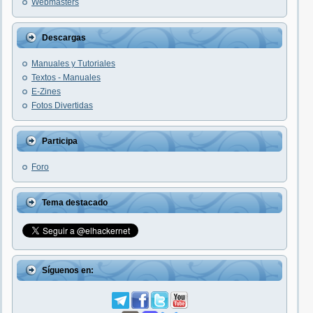
Webmasters
Descargas
Manuales y Tutoriales
Textos - Manuales
E-Zines
Fotos Divertidas
Participa
Foro
Tema destacado
Síguenos en: