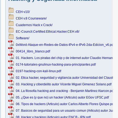
CEH-v10/
CEH v.8 Courseware/
Cuadernos Hack x Crack/
EC-Council.Certified.Ethical.Hacker.CEH.v8/
Software/
0xWord-Ataque-en-Redes-de-Datos-IPv4-e-IPv6-2da-Edicion_v6.pdf
00414_libro_blanco.pdf
01. Hackers. Los piratas del chip y de internet autor Claudio Hernandez
0174-tutoriales-gnulinux-hacking-para-principiantes.pdf
0197-hacking-con-kali-linux.pdf
02. Etica hacker, seguridad y vigilancia autor Universidad del Claustro
03. Hacking y ciberdelito autor Vicente Miguel Gimenez Solano.pdf
04. La filosofia hacking and cracking - Benjamin Martinez Alarcon.pdf
05. ¿Que es (y que no) un hacker (Articulo) autor EGov UFSC.pdf
06. Tipos de hackers (Articulo) autor Carlos Alberto Flores Quispe.pdf
07. Basicos de seguridad para un usuario comun (Articulo) autor Juan
08. Hacker y hacking (Articulo) autor ENCB - IPN.pdf