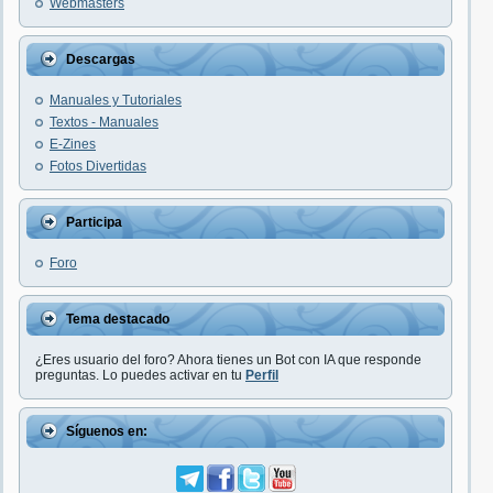
Webmasters
Descargas
Manuales y Tutoriales
Textos - Manuales
E-Zines
Fotos Divertidas
Participa
Foro
Tema destacado
¿Eres usuario del foro? Ahora tienes un Bot con IA que responde
preguntas. Lo puedes activar en tu
Perfil
Síguenos en: