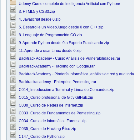
Udemy-Curso completo de Inteligencia Artificial con Python/
3. HTML5 y CSS3.zip
4. Javascript desde 0.zip
5. Desarrolle un VideoJuego desde 0 con C++.zip
8. Lenguaje de Programación GO.zip
9. Aprende Python desde 0 a Experto Practicando.zip
11. Aprende a usar Linux desde 0.zip
Backtrack Academy - Curso Análisis de Vulnerabilidades.rar
BacktrackAcademy - Hacking con Google.rar
BacktrackAcademy - Piratería informática, análisis de red y auditorías 
Backtrackacademy - Enterprise Pentesting.rar
C014_Introducción a Terminal y Línea de Comandos.zip
C015_Curso profesional de Git y GitHub.zip
C030_Curso de Redes de Internet.zip
C033_Curso de Fundamentos de Pentesting.zip
C034_Curso de Informática Forense.zip
C035_Curso de Hacking Ético.zip
C147_Curso de Python.zip