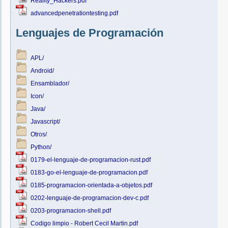
Reality_Hackers.pdf
advancedpenetrationtesting.pdf
                              
Lenguajes de Programación
APL/
Android/
Ensamblador/
Icon/
Java/
Javascript/
Otros/
Python/
0179-el-lenguaje-de-programacion-rust.pdf
0183-go-el-lenguaje-de-programacion.pdf
0185-programacion-orientada-a-objetos.pdf
0202-lenguaje-de-programacion-dev-c.pdf
0203-programacion-shell.pdf
Codigo limpio - Robert Cecil Martin.pdf