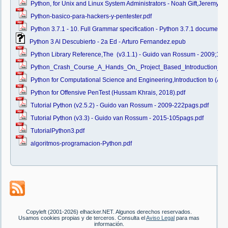
Python, for Unix and Linux System Administrators - Noah Gift,Jeremy
Python-basico-para-hackers-y-pentester.pdf
Python 3.7.1 - 10. Full Grammar specification - Python 3.7.1 documentat
Python 3 Al Descubierto - 2a Ed - Arturo Fernandez.epub
Python Library Reference,The  (v3.1.1) - Guido van Rossum - 2009;112
Python_Crash_Course_A_Hands_On,_Project_Based_Introduction_to
Python for Computational Science and Engineering,Introduction to (A 
Python for Offensive PenTest (Hussam Khrais, 2018).pdf
Tutorial Python (v2.5.2) - Guido van Rossum - 2009-222pags.pdf
Tutorial Python (v3.3) - Guido van Rossum - 2015-105pags.pdf
TutorialPython3.pdf
algoritmos-programacion-Python.pdf
Copyleft (2001-2026) elhacker.NET. Algunos derechos reservados.
Usamos cookies propias y de terceros. Consulta el
Aviso Legal
para mas
información.