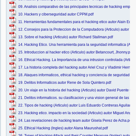
09. Analisis comparativo de las principales tecnicas de hacking empresa
10. Hackers y ciberseguridad autor CPPM.pdf
11. Herramientas fundamentales para el hacking etico autor Alain Edu
12. Consejos para la Proteccion de la Computadora (Articulo) autor DA
13. Sobre el hacking (Articulo) autor Richard Stallman.pdf
14. Hacking Etico. Una herramienta para la seguridad informatica (Arti
15. Introduccion al hacker etico (Articulo) autor Betancourt, Jhonny.pdf
16. Ethical Hacking. La Importancia de una intrusion controlada (Artic
17. La historia completa del hacking autor Ariel Cruz y Vladimir Hernan
18. Ataques informaticos, ethical hacking y conciencia de seguridad in
19. Delitos Informaticos autor Rene de Sola Quintero.pdf
20. Un viaje en la historia del hacking (Articulo) autor David Puente Cas
21. Delitos informaticos. su clasificacion y una vision general de las m
22. Tipos de hacking (Articulo) autor Luis Eduardo Contreras Aguilar y 
23. Hacking etico. impacto en la sociedad (Articulo) autor Miguel Angel
24. Las revelaciones de hacking team autor Gisela Perez de Acha.pdf
25. Ethical Hacking (Ingles) autor Alana Maurushat.pdf
26. Types of Hacking Attack and their Counter Measure (Ingles) autor M