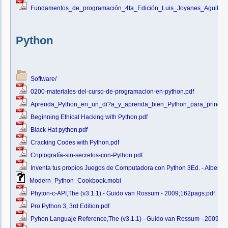
Fundamentos_de_programación_4ta_Edición_Luis_Joyanes_Aguilar_
Python
Software/
0200-materiales-del-curso-de-programacion-en-python.pdf
Aprenda_Python_en_un_di?a_y_aprenda_bien_Python_para_principia
Beginning Ethical Hacking with Python.pdf
Black Hat python.pdf
Cracking Codes with Python.pdf
Criptografía-sin-secretos-con-Python.pdf
Inventa tus propios Juegos de Computadora con Python 3Ed. - Albert
Modern_Python_Cookbook.mobi
Phyton-c-API,The (v3.1.1) - Guido van Rossum - 2009;162pags.pdf
Pro Python 3, 3rd Edition.pdf
Pyhon Languaje Reference,The (v3.1.1) - Guido van Rossum - 2009;1