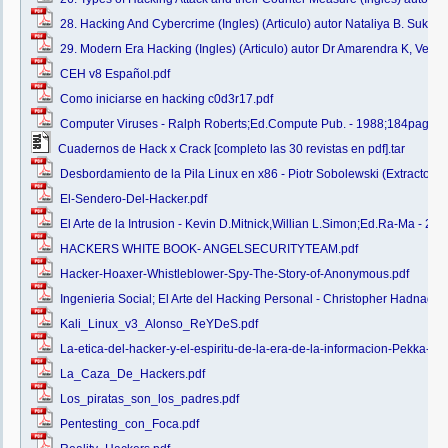
28. Hacking And Cybercrime (Ingles) (Articulo) autor Nataliya B. Sukha.
29. Modern Era Hacking (Ingles) (Articulo) autor Dr Amarendra K, Ven
CEH v8 Español.pdf
Como iniciarse en hacking c0d3r17.pdf
Computer Viruses - Ralph Roberts;Ed.Compute Pub. - 1988;184pags. 
Cuadernos de Hack x Crack [completo las 30 revistas en pdf].tar
Desbordamiento de la Pila Linux en x86 - Piotr Sobolewski (Extracto re
El-Sendero-Del-Hacker.pdf
El Arte de la Intrusion - Kevin D.Mitnick,Willian L.Simon;Ed.Ra-Ma 
HACKERS WHITE BOOK- ANGELSECURITYTEAM.pdf
Hacker-Hoaxer-Whistleblower-Spy-The-Story-of-Anonymous.pdf
Ingenieria Social; El Arte del Hacking Personal - Christopher Hadna
Kali_Linux_v3_Alonso_ReYDeS.pdf
La-etica-del-hacker-y-el-espiritu-de-la-era-de-la-informacion-Pekka-H
La_Caza_De_Hackers.pdf
Los_piratas_son_los_padres.pdf
Pentesting_con_Foca.pdf