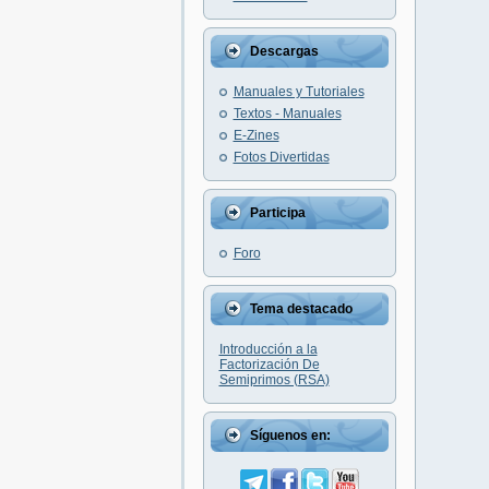
Descargas
Manuales y Tutoriales
Textos - Manuales
E-Zines
Fotos Divertidas
Participa
Foro
Tema destacado
Introducción a la
Factorización De
Semiprimos (RSA)
Síguenos en: