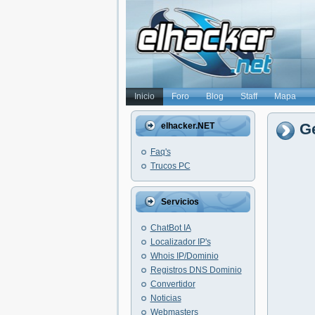
Inicio
Foro
Blog
Staff
Mapa
Ge
elhacker.NET
Faq's
Trucos PC
Servicios
ChatBot IA
Localizador IP's
Whois IP/Dominio
Registros DNS Dominio
Convertidor
Noticias
Webmasters