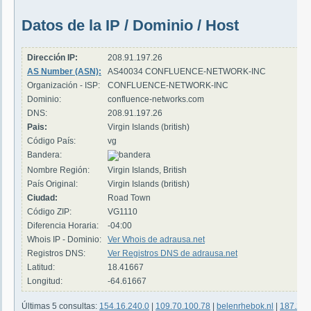
Datos de la IP / Dominio / Host
Dirección IP:
208.91.197.26
AS Number (ASN):
AS40034 CONFLUENCE-NETWORK-INC
Organización - ISP:
CONFLUENCE-NETWORK-INC
Dominio:
confluence-networks.com
DNS:
208.91.197.26
Pais:
Virgin Islands (british)
Código País:
vg
Bandera:
Nombre Región:
Virgin Islands, British
País Original:
Virgin Islands (british)
Ciudad:
Road Town
Código ZIP:
VG1110
Diferencia Horaria:
-04:00
Whois IP - Dominio:
Ver Whois de adrausa.net
Registros DNS:
Ver Registros DNS de adrausa.net
Latitud:
18.41667
Longitud:
-64.61667
Últimas 5 consultas:
154.16.240.0
|
109.70.100.78
|
belenrhebok.nl
|
187.247