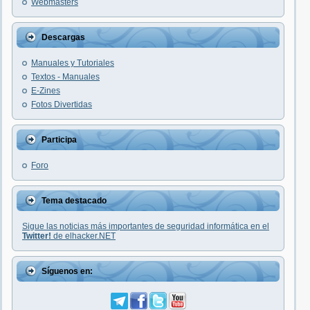
Webmasters
Descargas
Manuales y Tutoriales
Textos - Manuales
E-Zines
Fotos Divertidas
Participa
Foro
Tema destacado
Sigue las noticias más importantes de seguridad informática en el
Twitter!
de elhacker.NET
Síguenos en: