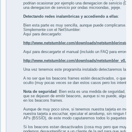
podrian ocasionar por ejemplo una denegacion de servicio (DoS)
una denegacion de servicio por ondas microondas, jejeje.
Detectando redes inalambricas y accediendo a ellas
:
Bien esta parte es muy sencilla, aunque puede complicarse.
Simplemente con el NetStumbler:
Aquí para descargarlo:
http://www.netstumbler.com/downloads/netstumblerinstalle
Aquí para descargarte el manual (incluido un FAQ para errores
http://www.netstumbler.com/downloads/netstumbler_v0.4.0
Una vez tenemos este programita instalado detectaremos la gr
A no ser que los beacons frames estén desactivados, o que lo
oculto (muy pocas veces se dan estos casos pero los intentare 
Nota de seguridad
: Bien esta es una medida de seguridad, no t
que se dejasen de emitir beacons, aunque si no puede, algunos 
en los beacons frames.
Aunque de muy poco sirve, si tenemos nuestra tarjeta en mod
nuestra tarjeta a escuchar, ejecutar el airodump, sin ningun filt
APs (BSSID), de este modo caputaremos todos lo paquetes que
Si los beacons estan desactivados (cosa muy pero que muy po
podemos desauntenificar a un cliente de la red para que automa