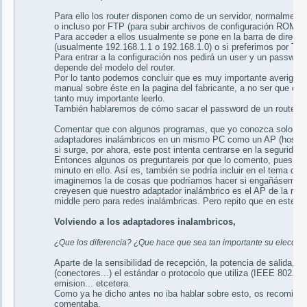
Para ello los router disponen como de un servidor, normalment
o incluso por FTP (para subir archivos de configuración ROM).
Para acceder a ellos usualmente se pone en la barra de direcci
(usualmente 192.168.1.1 o 192.168.1.0) o si preferimos por Telne
Para entrar a la configuración nos pedirá un user y un passwo
depende del modelo del router.
Por lo tanto podemos concluir que es muy importante averiguar
manual sobre éste en la pagina del fabricante, a no ser que el 
tanto muy importante leerlo.
También hablaremos de cómo sacar el password de un router en
Comentar que con algunos programas, que yo conozca solo con
adaptadores inalámbricos en un mismo PC como un AP (hostAP
si surge, por ahora, este post intenta centrarse en la seguridad
Entonces algunos os preguntareis por que lo comento, pues bie
minuto en ello. Así es, también se podría incluir en el tema d
imaginemos la de cosas que podríamos hacer si engañásemos a 
creyesen que nuestro adaptador inalámbrico es el AP de la red 
middle pero para redes inalámbricas. Pero repito que en este p
Volviendo a los adaptadores inalambricos,
¿Que los diferencia? ¿Que hace que sea tan importante su elecció
Aparte de la sensibilidad de recepción, la potencia de salida, la
(conectores...) el estándar o protocolo que utiliza (IEEE 802.11a/
emision... etcetera.
Como ya he dicho antes no iba hablar sobre esto, os recomiendo q
comentaba.