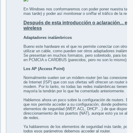
En Windows nos conformaremos con poder poner nuestra tarjet
mas tarde) y poder así monitorear o sniffar el tráfico de la red.
Después de esta introducción o aclaración... e
wireless
Adaptadores inalámbricos
Bueno este hardware es el que no permite conectar con otros di
utilizar un cable, como pueden ser otros adaptadores inalámbrico
Se presentan en muchos formatos, pero sobretodo, para los PC
en PCMCIA o CARDBUS (parecidos, pero no son lo mismo) y ú
Los AP (Access Point)
Normalmente suelen ser un módem-router (en las conexiones d
de Internet (ISP) que con sus ofertas wifi ofrecen un router i
modem. Por lo tanto, no todas las redes inalámbricas tienen por
mayoría la tendrán por lo que he comentado anteriormente.
Hablemos ahora un poco sobre la configuración de routers. Bien
que nos permite acceder a su configuración, donde podremos act
elementos de seguridad (WEP, ACL, DHCP…) de que disponga nu
direccionamiento de los puertos (NAT), aunque esto ya se aleja 
de redes.
Ya hablaremos de los elementos de seguridad más tarde, por a
todos esos parámetros debemos acceder al router.