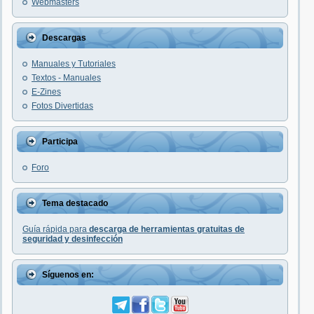
Webmasters
Descargas
Manuales y Tutoriales
Textos - Manuales
E-Zines
Fotos Divertidas
Participa
Foro
Tema destacado
Guía rápida para
descarga de herramientas gratuitas de
seguridad y desinfección
Síguenos en: