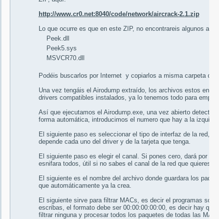
http://www.cr0.net:8040/code/network/aircrack-2.1.zip
Lo que ocurre es que en este ZIP, no encontrareis algunos arch
Peek.dll
Peek5.sys
MSVCR70.dll
Podéis buscarlos por Internet y copiarlos a misma carpeta don
Una vez tengáis el Airodump extraído, los archivos estos en la 
drivers compatibles instalados, ya lo tenemos todo para empezar
Así que ejecutamos el Airodump.exe, una vez abierto detectara t
forma automática, introducimos el numero que hay a la izquierda
El siguiente paso es seleccionar el tipo de interfaz de la red, (
depende cada uno del driver y de la tarjeta que tenga.
El siguiente paso es elegir el canal. Si pones cero, dará por ent
esnifara todos, útil si no sabes el canal de la red que quieres es
El siguiente es el nombre del archivo donde guardara los paque
que automáticamente ya la crea.
El siguiente sirve para filtrar MACs, es decir el programas sol
escribas, el formato debe ser 00:00:00:00:00, es decir hay que 
filtrar ninguna y procesar todos los paquetes de todas las MACs,