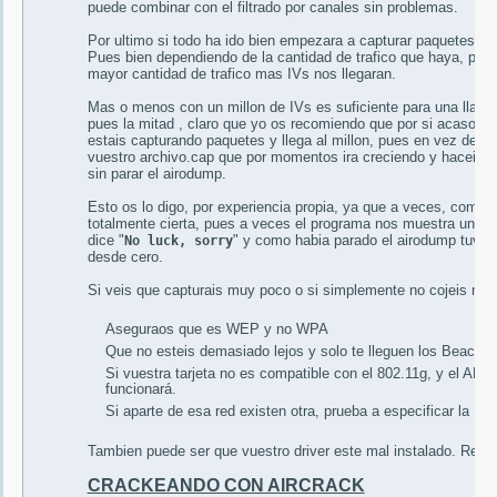
puede combinar con el filtrado por canales sin problemas.
Por ultimo si todo ha ido bien empezara a capturar paquetes.
Pues bien dependiendo de la cantidad de trafico que haya, pue
mayor cantidad de trafico mas IVs nos llegaran.
Mas o menos con un millon de IVs es suficiente para una llave d
pues la mitad , claro que yo os recomiendo que por si acaso no 
estais capturando paquetes y llega al millon, pues en vez de de
vuestro archivo.cap que por momentos ira creciendo y haceis u
sin parar el airodump.
Esto os lo digo, por experiencia propia, ya que a veces, como e
totalmente cierta, pues a veces el programa nos muestra un d
dice "
" y como habia parado el airodump tuve
No luck, sorry
desde cero.
Si veis que capturais muy poco o si simplemente no cojeis ning
Aseguraos que es WEP y no WPA
Que no esteis demasiado lejos y solo te lleguen los Beacon
Si vuestra tarjeta no es compatible con el 802.11g, y el AP 
funcionará.
Si aparte de esa red existen otra, prueba a especificar la 
Tambien puede ser que vuestro driver este mal instalado. Revis
CRACKEANDO CON AIRCRACK