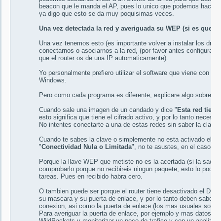
beacon que le manda el AP, pues lo unico que podemos hacer es
ya digo que esto se da muy poquisimas veces.
Una vez detectada la red y averiguada su WEP (si es que ti
Una vez tenemos esto (es importante volver a instalar los driver
conectarnos o asociarnos a la red, (por favor antes configurad v
que el router os de una IP automaticamente).
Yo personalmente prefiero utilizar el software que viene con la ta
Windows.
Pero como cada programa es diferente, explicare algo sobre la
Cuando sale una imagen de un candado y dice "
Esta red tiene
esto significa que tiene el cifrado activo, y por lo tanto necesi
No intentes conectarte a una de estas redes sin saber la clave.
Cuando te sabes la clave o simplemente no esta activado el cif
"
Conectividad Nula o Limitada
", no te asustes, en el caso de
Porque la llave WEP que metiste no es la acertada (si la sacast
comprobarlo porque no recibireis ningun paquete, esto lo podeis
tareas. Pues en recibido habra cero.
O tambien puede ser porque el router tiene desactivado el DHCP,
su mascara y su puerta de enlace, y por lo tanto deben saber e
conexion, asi como la puerta de enlace (los mas usuales son de
Para averiguar la puerta de enlace, por ejemplo y mas datos deb
WildPackets y monitorizar un poco de trafico y con un analizado