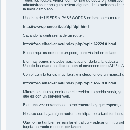
Todos los routers vienen con nombre de usuario y contraseña po
administrador consiguio activar algunos de lo metodos de seg
la haya cambiado.
Una lista de USERS y PASSWORDS de bastantes router.
http://www.phenoelit.de/dpl/dpl.html
Sacando la contraseña de un router:
http://foro.elhacker.net/index.php/topic,62224.0.html
Bueno aqui os comento un poco, pero visitad en enlace.
Bien hay varios metodos para sacarlo, darle a la cabeza.
Uno de los mas sencillos es con el envenenmiento ARP o ARP 
Con el cain lo teneis muy fácil, e incluso teneis un manual de 
http://foro.elhacker.net/index.php/topic,45618.0.html
Miraros los titulos, decir que el servidor ftp podria servir, yu qu
que es con un servidor web.
Bien una vez envenenado, simplemente hay que esperar, a que 
No creo que haya algun router con https, pero tambien habla de 
Otra forma tambien es esnifar el trafico y aplicar un filtro solo 
tarjeta en modo monitor, por favor)