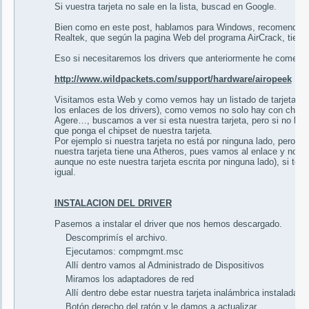
Si vuestra tarjeta no sale en la lista, buscad en Google.
Bien como en este post, hablamos para Windows, recomendare u
Realtek, que según la pagina Web del programa AirCrack, tiene
Eso si necesitaremos los drivers que anteriormente he coment
http://www.wildpackets.com/support/hardware/airopeek
Visitamos esta Web y como vemos hay un listado de tarjetas 
los enlaces de los drivers), como vemos no solo hay con chips
Agere…, buscamos a ver si esta nuestra tarjeta, pero si no lo 
que ponga el chipset de nuestra tarjeta.
Por ejemplo si nuestra tarjeta no está por ninguna lado, pero s
nuestra tarjeta tiene una Atheros, pues vamos al enlace y nos d
aunque no este nuestra tarjeta escrita por ninguna lado), si te
igual.
INSTALACION DEL DRIVER
Pasemos a instalar el driver que nos hemos descargado.
Descomprimís el archivo.
Ejecutamos: compmgmt.msc
Allí dentro vamos al Administrado de Dispositivos
Miramos los adaptadores de red
Allí dentro debe estar nuestra tarjeta inalámbrica instalada
Botón derecho del ratón y le damos a actualizar