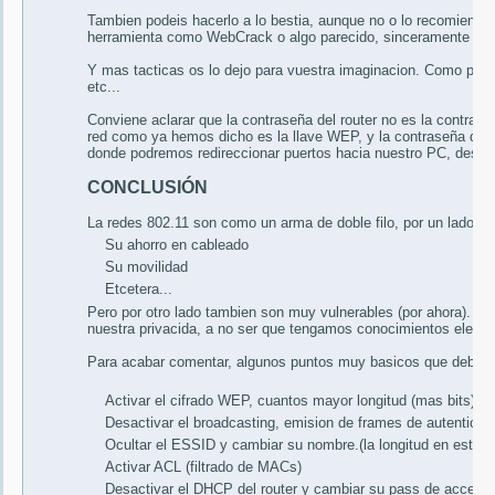
Tambien podeis hacerlo a lo bestia, aunque no o lo recomiendo,
herramienta como WebCrack o algo parecido, sinceramente no me
Y mas tacticas os lo dejo para vuestra imaginacion. Como por ej
etc...
Conviene aclarar que la contraseña del router no es la contra
red como ya hemos dicho es la llave WEP, y la contraseña del ro
donde podremos redireccionar puertos hacia nuestro PC, desactiv
CONCLUSIÓN
La redes 802.11 son como un arma de doble filo, por un lado est
Su ahorro en cableado
Su movilidad
Etcetera...
Pero por otro lado tambien son muy vulnerables (por ahora). Y p
nuestra privacida, a no ser que tengamos conocimientos elevad
Para acabar comentar, algunos puntos muy basicos que debemos
Activar el cifrado WEP, cuantos mayor longitud (mas bits) m
Desactivar el broadcasting, emision de frames de autenticac
Ocultar el ESSID y cambiar su nombre.(la longitud en este c
Activar ACL (filtrado de MACs)
Desactivar el DHCP del router y cambiar su pass de acceso, 