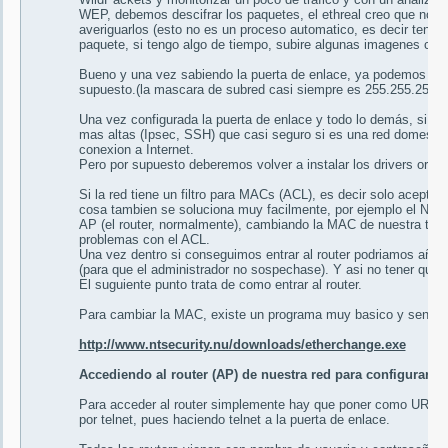
WEP, debemos descifrar los paquetes, el ethreal creo que no lo 
averiguarlos (esto no es un proceso automatico, es decir teneis
paquete, si tengo algo de tiempo, subire algunas imagenes com
Bueno y una vez sabiendo la puerta de enlace, ya podemos confi
supuesto.(la mascara de subred casi siempre es 255.255.255.0
Una vez configurada la puerta de enlace y todo lo demás, si la 
mas altas (Ipsec, SSH) que casi seguro si es una red domestic
conexion a Internet.
Pero por supuesto deberemos volver a instalar los drivers origina
Si la red tiene un filtro para MACs (ACL), es decir solo acepta l
cosa tambien se soluciona muy facilmente, por ejemplo el NetS
AP (el router, normalmente), cambiando la MAC de nuestra tarje
problemas con el ACL.
Una vez dentro si conseguimos entrar al router podriamos añadi
(para que el administrador no sospechase). Y asi no tener que u
El suguiente punto trata de como entrar al router.
Para cambiar la MAC, existe un programa muy basico y sencillo
http://www.ntsecurity.nu/downloads/etherchange.exe
Accediendo al router (AP) de nuestra red para configurarlo
Para acceder al router simplemente hay que poner como URL, la 
por telnet, pues haciendo telnet a la puerta de enlace.