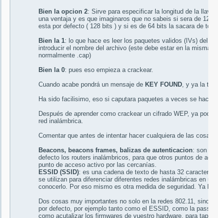
Bien la opcion 2
: Sirve para especificar la longitud de la lla
una ventaja y es que imaginaros que no sabeis si sera de 128 o
esta por defecto ( 128 bits ) y si es de 64 bits la sacara de tod
Bien la 1
: lo que hace es leer los paquetes validos (IVs) del a
introducir el nombre del archivo (este debe estar en la misma ca
normalmente .cap)
Bien la 0
: pues eso empieza a crackear.
Cuando acabe pondrá un mensaje de
KEY FOUND
, y ya la tene
Ha sido facilisimo, eso si caputara paquetes a veces se hace i
Después de aprender como crackear un cifrado WEP, ya podemo
red inalámbrica.
Comentar que antes de intentar hacer cualquiera de las cosas q
Beacons, beacons frames, balizas de autenticacion
: son tr
defecto los routers inalámbricos, para que otros puntos de acce
punto de acceso activo por las cercanías.
ESSID (SSID)
: es una cadena de texto de hasta 32 caracteres,
se utilizan para diferenciar diferentes redes inalámbricas en u
conocerlo. Por eso mismo es otra medida de seguridad. Ya habl
Dos cosas muy importantes no solo en la redes 802.11, sino en
por defecto, por ejemplo tanto como el ESSID, como la password
como acutalizar los firmwares de vuestro hardware, para tapar c