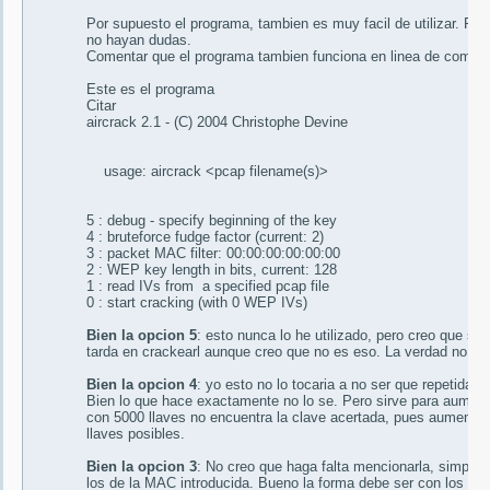
Por supuesto el programa, tambien es muy facil de utilizar. Pero
no hayan dudas.
Comentar que el programa tambien funciona en linea de comand
Este es el programa
Citar
aircrack 2.1 - (C) 2004 Christophe Devine
usage: aircrack <pcap filename(s)>
5 : debug - specify beginning of the key
4 : bruteforce fudge factor (current: 2)
3 : packet MAC filter: 00:00:00:00:00:00
2 : WEP key length in bits, current: 128
1 : read IVs from a specified pcap file
0 : start cracking (with 0 WEP IVs)
Bien la opcion 5
: esto nunca lo he utilizado, pero creo que sir
tarda en crackearl aunque creo que no es eso. La verdad no es
Bien la opcion 4
: yo esto no lo tocaria a no ser que repetidam
Bien lo que hace exactamente no lo se. Pero sirve para aumentar
con 5000 llaves no encuentra la clave acertada, pues aumentas
llaves posibles.
Bien la opcion 3
: No creo que haga falta mencionarla, simplem
los de la MAC introducida. Bueno la forma debe ser con los dos