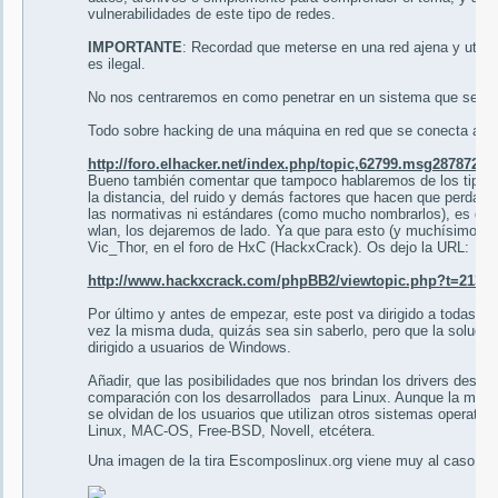
vulnerabilidades de este tipo de redes.
IMPORTANTE
: Recordad que meterse en una red ajena y utiliz
es ilegal.
No nos centraremos en como penetrar en un sistema que se encu
Todo sobre hacking de una máquina en red que se conecta a tra
http://foro.elhacker.net/index.php/topic,62799.msg287872.
Bueno también comentar que tampoco hablaremos de los tipos
la distancia, del ruido y demás factores que hacen que perdam
las normativas ni estándares (como mucho nombrarlos), es deci
wlan, los dejaremos de lado. Ya que para esto (y muchísimo más)
Vic_Thor, en el foro de HxC (HackxCrack). Os dejo la URL:
http://www.hackxcrack.com/phpBB2/viewtopic.php?t=21310
Por último y antes de empezar, este post va dirigido a todas la
vez la misma duda, quizás sea sin saberlo, pero que la solución
dirigido a usuarios de Windows.
Añadir, que las posibilidades que nos brindan los drivers desar
comparación con los desarrollados para Linux. Aunque la mayo
se olvidan de los usuarios que utilizan otros sistemas operativ
Linux, MAC-OS, Free-BSD, Novell, etcétera.
Una imagen de la tira Escomposlinux.org viene muy al caso