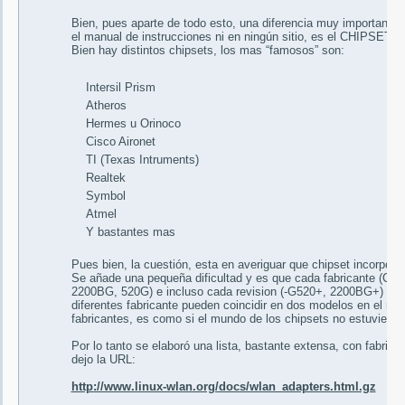
Bien, pues aparte de todo esto, una diferencia muy importante y 
el manual de instrucciones ni en ningún sitio, es el CHIPSET.
Bien hay distintos chipsets, los mas “famosos” son:
Intersil Prism
Atheros
Hermes u Orinoco
Cisco Aironet
TI (Texas Intruments)
Realtek
Symbol
Atmel
Y bastantes mas
Pues bien, la cuestión, esta en averiguar que chipset incorpora 
Se añade una pequeña dificultad y es que cada fabricante (Conc
2200BG, 520G) e incluso cada revision (-G520+, 2200BG+) no ti
diferentes fabricante pueden coincidir en dos modelos en el mi
fabricantes, es como si el mundo de los chipsets no estuviese l
Por lo tanto se elaboró una lista, bastante extensa, con fabric
dejo la URL:
http://www.linux-wlan.org/docs/wlan_adapters.html.gz