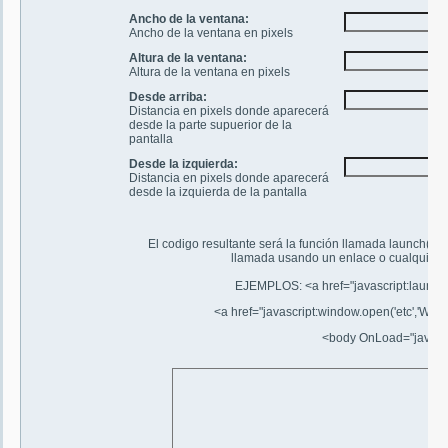
Ancho de la ventana:
Ancho de la ventana en pixels
Altura de la ventana:
Altura de la ventana en pixels
Desde arriba:
Distancia en pixels donde aparecerá
desde la parte supuerior de la
pantalla
Desde la izquierda:
Distancia en pixels donde aparecerá
desde la izquierda de la pantalla
El codigo resultante será la función llamada launch() q
llamada usando un enlace o cualquier ot
EJEMPLOS:
<a href="javascript:launc
<a href="javascript:window.open('etc','Window
<body OnLoad="javascript