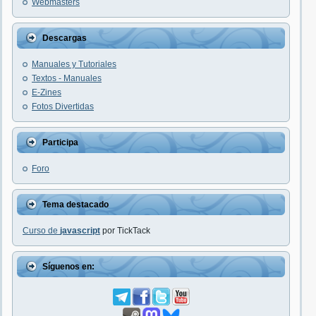
Webmasters
Descargas
Manuales y Tutoriales
Textos - Manuales
E-Zines
Fotos Divertidas
Participa
Foro
Tema destacado
Curso de
javascript
por TickTack
Síguenos en: