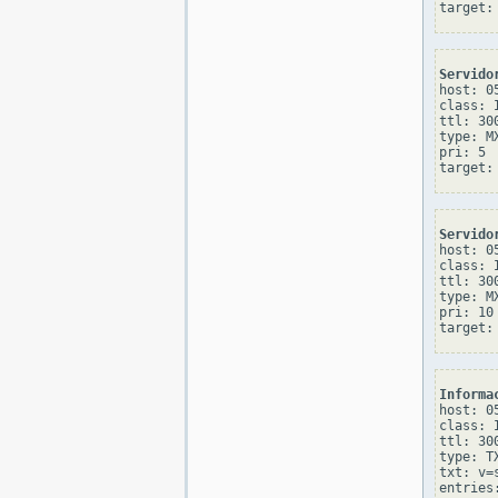
Servido
host: 05
class: I
ttl: 300
type: MX
pri: 5

Servido
host: 05
class: I
ttl: 300
type: MX
pri: 10

Informa
host: 05
class: I
ttl: 300
type: TX
txt: v=