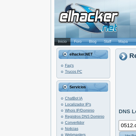
Inicio
Foro
Blog
Staff
Mapa
Re
elhacker.NET
Faq's
Trucos PC
Servicios
ChatBot IA
Localizador IP's
Whois IP/Dominio
DNS L
Registros DNS Dominio
Convertidor
Noticias
Webmasters