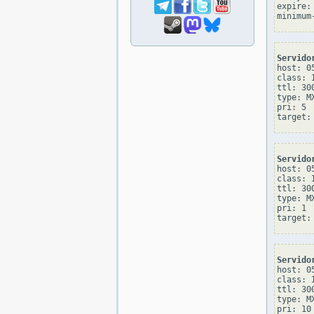
expire: 
Servido
host: 05
class: I
ttl: 300
type: MX
pri: 5

Servido
host: 05
class: I
ttl: 300
type: MX
pri: 1

Servido
host: 05
class: I
ttl: 300
type: MX
pri: 10
