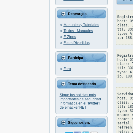
Ver Re
Descargas
Registr
host: 05
Manuales y Tutoriales
class: I
ttl: 300
Textos - Manuales
type: A

E-Zines
Fotos Divertidas
Registr
Participa
host: 05
class: I
ttl: 300
Foro
type: A

Tema destacado
Servido
Sigue las noticias más
host: 05
importantes de seguridad
class: I
informática en el
Twitter!
ttl: 180
de elhacker.NET
type: SO
mname: 
rname: 
Síguenos en:
serial: 
refresh:
retry: 2