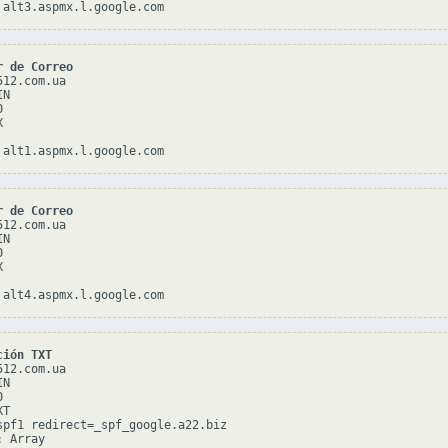
r de Correo
12.com.ua

N





r de Correo
12.com.ua

N





ción TXT
12.com.ua

N



T

spf1 redirect=_spf_google.a22.biz
