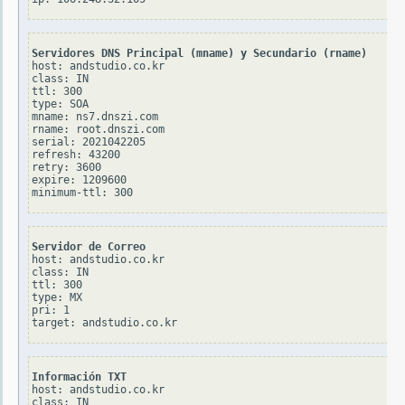
Servidores DNS Principal (mname) y Secundario (rname)
host: andstudio.co.kr

class: IN

ttl: 300

type: SOA

mname: ns7.dnszi.com

rname: root.dnszi.com

serial: 2021042205

refresh: 43200

retry: 3600

expire: 1209600

Servidor de Correo
host: andstudio.co.kr

class: IN

ttl: 300

type: MX

pri: 1

Información TXT
host: andstudio.co.kr

class: IN
