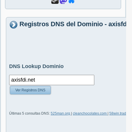
Registros DNS del Dominio - axisfdi.
DNS Lookup Dominio
Ver Registros DNS
Últimas 5 consultas DNS:
525man.org
|
cleanchocolates.com
|
58win.trade
|