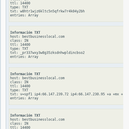
ttl: 14400

type: TXT

txt: w8htr1wjz6kltc5n5qfrkw7r4k04y2bh

Información TXT
host: bestbusinesslocal.com

class: IN

ttl: 14400

type: TXT

txt: _pr337wxy3w8g35zksdnhwpldincbso2

Información TXT
host: bestbusinesslocal.com

class: IN

ttl: 14400

type: TXT

txt: v=spf1 ip4:66.147.239.72 ip4:66.147.230.95 +a +mx +ip4
Información TXT
host: bestbusinesslocal.com

class: IN

ttl: 14400
