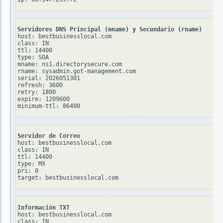
Servidores DNS Principal (mname) y Secundario (rname)
host: bestbusinesslocal.com

class: IN

ttl: 14400

type: SOA

mname: ns1.directorysecure.com

rname: sysadmin.got-management.com

serial: 2026051301

refresh: 3600

retry: 1800

expire: 1209600

Servidor de Correo
host: bestbusinesslocal.com

class: IN

ttl: 14400

type: MX

pri: 0

Información TXT
host: bestbusinesslocal.com

class: IN
