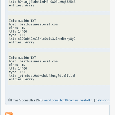
txt: h0wsnjj0bdnhlxd43h0w03sz9q6525s8

Información TXT
host: bestbusinesslocal.com

class: IN

ttl: 14400

type: TXT

txt: s190nbh9xs1lxlm0cls3z1xndbrky8y2

Información TXT
host: bestbusinesslocal.com

class: IN

ttl: 14400

type: TXT

txt: _pirmbvzt9ubxwbdd48ucg7dtm51ltml

Últimas 5 consultas DNS:
aacd.com
|
html6.com.ru
|
vestiklt.ru
|
definicionab