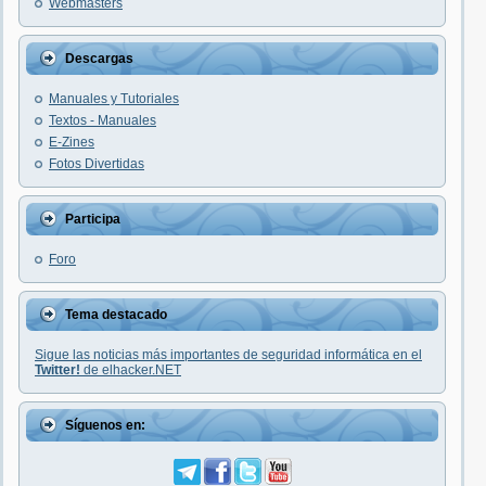
Webmasters
Descargas
Manuales y Tutoriales
Textos - Manuales
E-Zines
Fotos Divertidas
Participa
Foro
Tema destacado
Sigue las noticias más importantes de seguridad informática en el
Twitter!
de elhacker.NET
Síguenos en: