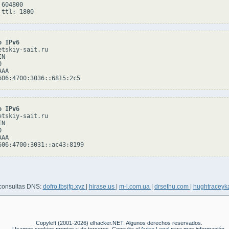
604800

o IPv6
tskiy-sait.ru

N



AA

o IPv6
tskiy-sait.ru

N



AA

 consultas DNS:
dofro.tbsjfp.xyz
|
hirase.us
|
m-l.com.ua
|
drsethu.com
|
hughtraceyk
Copyleft (2001-2026) elhacker.NET. Algunos derechos reservados.