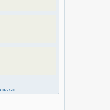
alimba.com
|