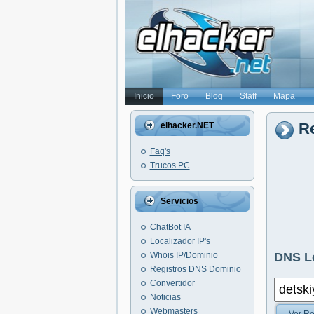
Inicio
Foro
Blog
Staff
Mapa
Re
elhacker.NET
Faq's
Trucos PC
Servicios
ChatBot IA
Localizador IP's
Whois IP/Dominio
DNS L
Registros DNS Dominio
Convertidor
Noticias
Webmasters