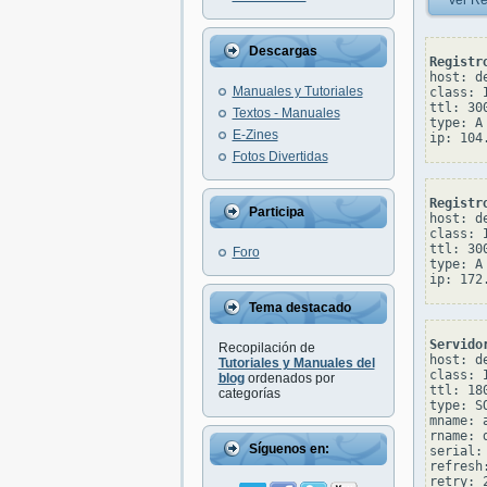
Ver Re
Descargas
Registr
host: de
Manuales y Tutoriales
class: I
ttl: 300
Textos - Manuales
type: A

E-Zines
Fotos Divertidas
Registr
Participa
host: de
class: I
ttl: 300
Foro
type: A

Tema destacado
Servido
Recopilación de
host: de
Tutoriales y Manuales del
class: I
blog
ordenados por
ttl: 180
categorías
type: SO
mname: 
rname: 
Síguenos en:
serial: 
refresh:
retry: 2