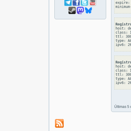
expire: 
Registr
host: de
class: I
ttl: 300
type: AA
Registr
host: de
class: I
ttl: 300
type: AA
Últimas 5