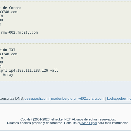
r de Correo
3748.com

N

0



ción TXT
3748.com

N

0

T

spf1 ip4:183.111.183.126 ~all

 consultas DNS:
oesspiash.com
|
madenberg.org
|
wl02.cularu.com
|
kodiappdownl
Copyleft (2001-2026) elhacker.NET. Algunos derechos reservados.
Usamos cookies propias y de terceros. Consulta el
Aviso Legal
para mas información.