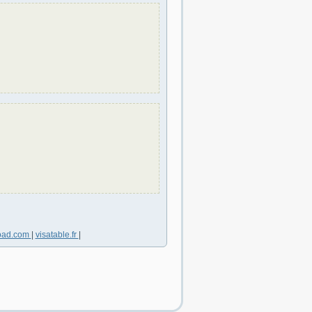
oad.com
|
visatable.fr
|