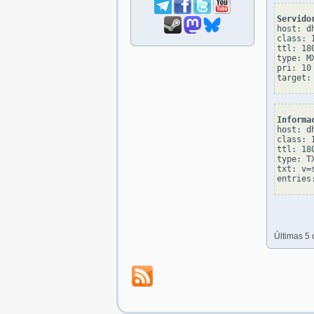
Servido
host: dh
class: I
ttl: 180
type: MX
pri: 10

Informa
host: dh
class: I
ttl: 180
type: TX
txt: v=
Últimas 5