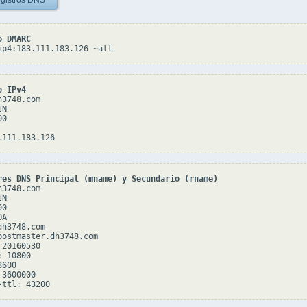
gistros DNS
o DMARC
ip4:183.111.183.126 ~all
o IPv4
3748.com

N

0

res DNS Principal (mname) y Secundario (rname)
3748.com

N

0

A

h3748.com

postmaster.dh3748.com

20160530

 10800

600

3600000
