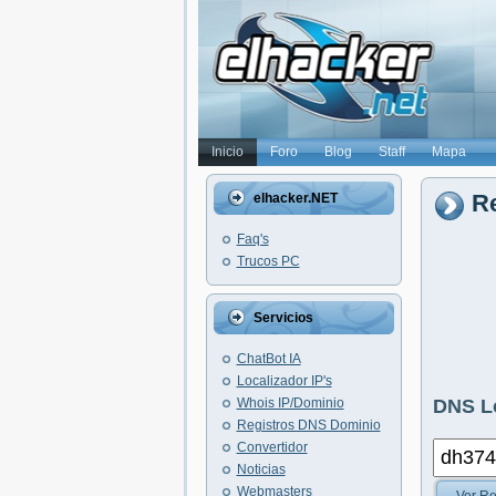
Inicio
Foro
Blog
Staff
Mapa
Re
elhacker.NET
Faq's
Trucos PC
Servicios
ChatBot IA
Localizador IP's
Whois IP/Dominio
DNS L
Registros DNS Dominio
Convertidor
Noticias
Webmasters