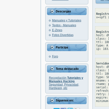
Ver Re
Descargas
Registr
v=spf1 
Manuales y Tutoriales
Textos - Manuales
E-Zines
Registr
Fotos Divertidas
host: dh
class: I
ttl: 180
type: A

Participa
Foro
Servido
host: dh
Tema destacado
class: I
ttl: 180
type: SO
Recopilación
Tutoriales y
mname: d
Manuales Hacking
,
rname: 
Seguridad, Privacidad,
serial: 
Hardware, etc
refresh:
retry: 3
expire: 
Síguenos en: