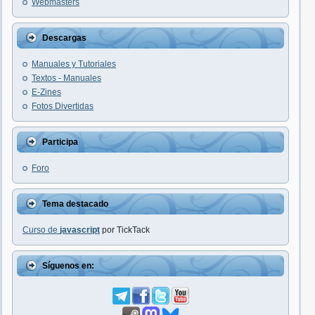
Webmasters
Descargas
Manuales y Tutoriales
Textos - Manuales
E-Zines
Fotos Divertidas
Participa
Foro
Tema destacado
Curso de
javascript
por TickTack
Síguenos en: