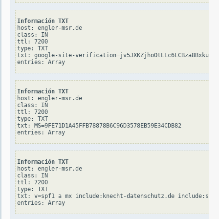
Información TXT
host: engler-msr.de

class: IN

ttl: 7200

type: TXT

txt: google-site-verification=jv5JXKZjhoOtLLc6LCBza8BxkuFWq
Información TXT
host: engler-msr.de

class: IN

ttl: 7200

type: TXT

txt: MS=9FE71D1A45FFB78878B6C96D3578EB59E34CDB82

Información TXT
host: engler-msr.de

class: IN

ttl: 7200

type: TXT

txt: v=spf1 a mx include:knecht-datenschutz.de include:spf.