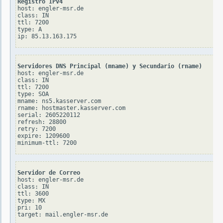
Registro IPv4
host: engler-msr.de

class: IN

ttl: 7200

type: A

Servidores DNS Principal (mname) y Secundario (rname)
host: engler-msr.de

class: IN

ttl: 7200

type: SOA

mname: ns5.kasserver.com

rname: hostmaster.kasserver.com

serial: 2605220112

refresh: 28800

retry: 7200

expire: 1209600

Servidor de Correo
host: engler-msr.de

class: IN

ttl: 3600

type: MX

pri: 10
