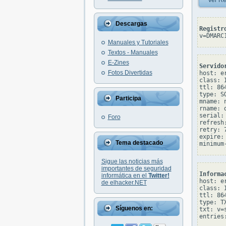
Ver Re
Descargas
Registr
v=DMARC
Manuales y Tutoriales
Textos - Manuales
E-Zines
Servido
Fotos Divertidas
host: e
class: I
ttl: 864
type: SO
Participa
mname: 
rname: 
serial: 
Foro
refresh:
retry: 7
expire: 
Tema destacado
Sigue las noticias más
importantes de seguridad
Informa
informática en el
Twitter!
host: e
de elhacker.NET
class: I
ttl: 864
type: TX
Síguenos en:
txt: v=