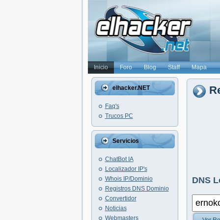
Inicio
Foro
Blog
Staff
Mapa
Re
elhacker.NET
Faq's
Trucos PC
Servicios
ChatBot IA
Localizador IP's
Whois IP/Dominio
DNS L
Registros DNS Dominio
Convertidor
Noticias
Webmasters