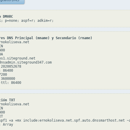
gistros DNS
o DMARC
1; p=none; aspf=r; adkim=r;
res DNS Principal (mname) y Secundario (rname)
rnokoliseva.net

N

00

A

ns1.siteground.net

dnsadmin.siteground347.com

2020052678

 86400

200

3600000

ción TXT
rnokoliseva.net

N

00

T

spf1 +a +mx include:ernokoliseva.net.spf.auto.dnssmarthost.net ~a