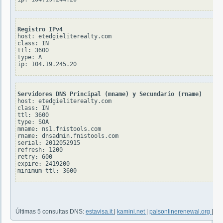
Registro IPv4
host: etedgieliterealty.com

class: IN

ttl: 3600

type: A

Servidores DNS Principal (mname) y Secundario (rname)
host: etedgieliterealty.com

class: IN

ttl: 3600

type: SOA

mname: ns1.fnistools.com

rname: dnsadmin.fnistools.com

serial: 2012052915

refresh: 1200

retry: 600

expire: 2419200

Últimas 5 consultas DNS:
estavisa.it
|
kamini.net
|
palsonlinerenewal.org
|
th