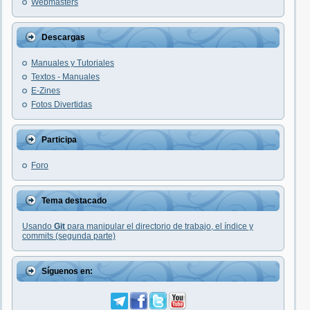
Webmasters
Descargas
Manuales y Tutoriales
Textos - Manuales
E-Zines
Fotos Divertidas
Participa
Foro
Tema destacado
Usando
Git
para manipular el directorio de trabajo, el índice y
commits (segunda parte)
Síguenos en: