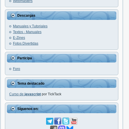
Webmasters
Descargas
Manuales y Tutoriales
Textos - Manuales
E-Zines
Fotos Divertidas
Participa
Foro
Tema destacado
Curso de
javascript
por TickTack
Síguenos en: