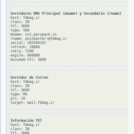
Servidores DNS Principal (mname) y Secundario (rname)
host: fdmag.ir

class: IN

ttl: 3600

type: SOA

mname: ns1.parspack.co

rname: postmaster\@fdmag.ir

serial: 202504161

refresh: 10800

retry: 7200

expire: 604800

Servidor de Correo
host: fdmag.ir

class: IN

ttl: 3600

type: MX

pri: 10

Información TXT
host: fdmag.ir

class: IN

ttl: 3600
