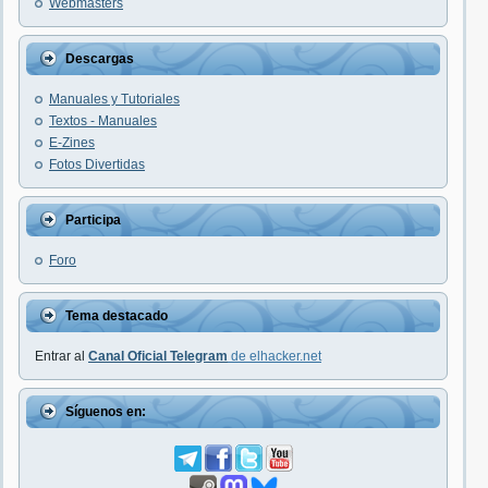
Webmasters
Descargas
Manuales y Tutoriales
Textos - Manuales
E-Zines
Fotos Divertidas
Participa
Foro
Tema destacado
Entrar al
Canal Oficial Telegram
de elhacker.net
Síguenos en: