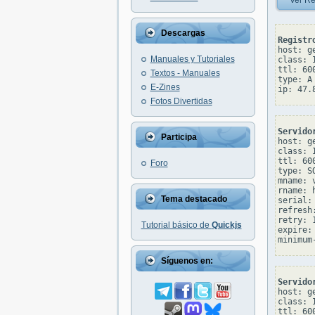
Ver Re
Descargas
Registr
host: ge
Manuales y Tutoriales
class: I
ttl: 600
Textos - Manuales
type: A

E-Zines
Fotos Divertidas
Servido
Participa
host: ge
class: I
ttl: 600
Foro
type: SO
mname: 
rname: 
Tema destacado
serial: 
refresh:
retry: 1
Tutorial básico de
Quickjs
expire: 
Síguenos en:
Servido
host: ge
class: I
ttl: 600