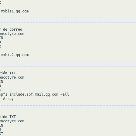


r de Correo
ncotyre.com

N





ción TXT
ncotyre.com

N



T

spf1 include:spf.mail.qq.com ~all

ción TXT
ncotyre.com

N



T
