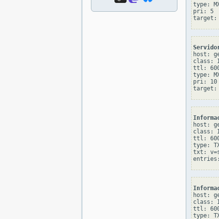
type: MX
pri: 5

Servido
host: ge
class: I
ttl: 600
type: MX
pri: 10

Informa
host: ge
class: I
ttl: 600
type: TX
txt: v=
Informa
host: ge
class: I
ttl: 600
type: TX