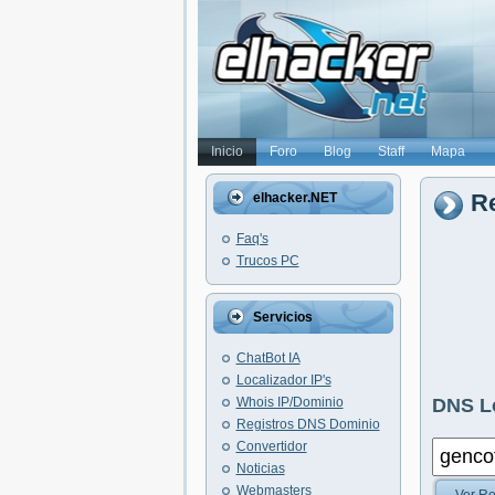
Inicio
Foro
Blog
Staff
Mapa
Re
elhacker.NET
Faq's
Trucos PC
Servicios
ChatBot IA
Localizador IP's
Whois IP/Dominio
DNS L
Registros DNS Dominio
Convertidor
Noticias
Webmasters