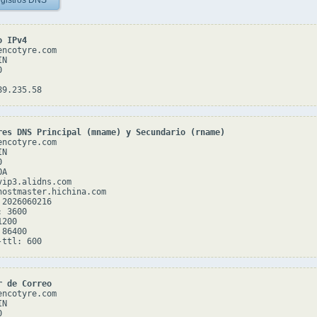
gistros DNS
o IPv4
ncotyre.com

N



res DNS Principal (mname) y Secundario (rname)
ncotyre.com

N



A

vip3.alidns.com

hostmaster.hichina.com

2026060216

 3600

200

86400

r de Correo
ncotyre.com

N


