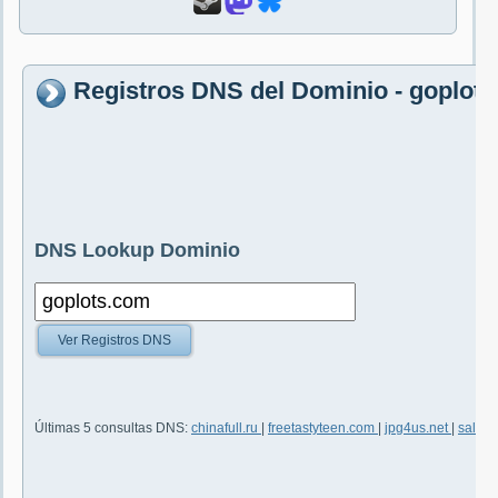
Registros DNS del Dominio - goplot
DNS Lookup Dominio
Ver Registros DNS
Últimas 5 consultas DNS:
chinafull.ru
|
freetastyteen.com
|
jpg4us.net
|
salas-