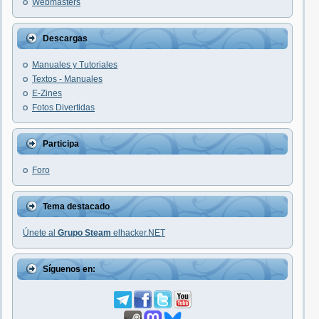
Webmasters
Descargas
Manuales y Tutoriales
Textos - Manuales
E-Zines
Fotos Divertidas
Participa
Foro
Tema destacado
Únete al
Grupo Steam
elhacker.NET
Síguenos en: