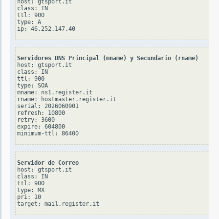
host: gtsport.it

class: IN

ttl: 900

type: A

Servidores DNS Principal (mname) y Secundario (rname)
host: gtsport.it

class: IN

ttl: 900

type: SOA

mname: ns1.register.it

rname: hostmaster.register.it

serial: 2026060901

refresh: 10800

retry: 3600

expire: 604800

Servidor de Correo
host: gtsport.it

class: IN

ttl: 900

type: MX

pri: 10
