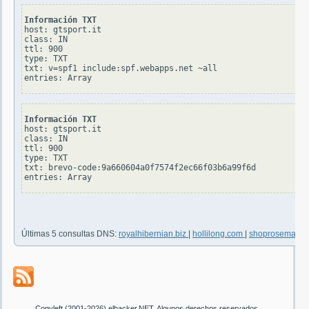
Información TXT
host: gtsport.it

class: IN

ttl: 900

type: TXT

txt: v=spf1 include:spf.webapps.net ~all

Información TXT
host: gtsport.it

class: IN

ttl: 900

type: TXT

txt: brevo-code:9a660604a0f7574f2ec66f03b6a99f6d

Últimas 5 consultas DNS:
royalhibernian.biz
|
hollilong.com
|
shoprosemary
Copyleft (2001-2026) elhacker.NET. Algunos derechos reservados.