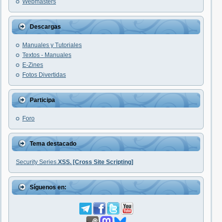
Webmasters
Descargas
Manuales y Tutoriales
Textos - Manuales
E-Zines
Fotos Divertidas
Participa
Foro
Tema destacado
Security Series.
XSS. [Cross Site Scripting]
Síguenos en: