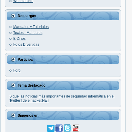
Webmasters
Descargas
Manuales y Tutoriales
Textos - Manuales
E-Zines
Fotos Divertidas
Participa
Foro
Tema destacado
Sigue las noticias más importantes de seguridad informática en el
Twitter!
de elhacker.NET
Síguenos en: