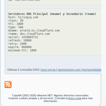
Servidores DNS Principal (mname) y Secundario (rname)
host: hiringiq.com

class: IN

ttl: 1800

type: SOA

mname: arnold.ns.cloudflare.com

rname: dns.cloudflare.com

serial: 2410683712

refresh: 10000

retry: 2400

expire: 604800

Últimas 5 consultas DNS:
kssci.org.tw
|
danirepshop.com
|
benjamintiddle.ne
Copyleft (2001-2026) elhacker.NET. Algunos derechos reservados.
Usamos cookies propias y de terceros. Consulta el
Aviso Legal
para mas
información.