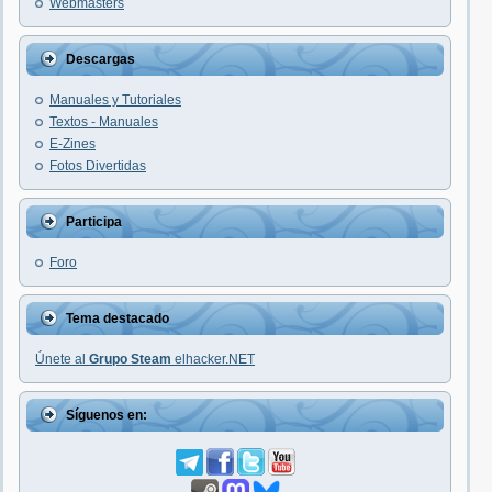
Webmasters
Descargas
Manuales y Tutoriales
Textos - Manuales
E-Zines
Fotos Divertidas
Participa
Foro
Tema destacado
Únete al
Grupo Steam
elhacker.NET
Síguenos en: