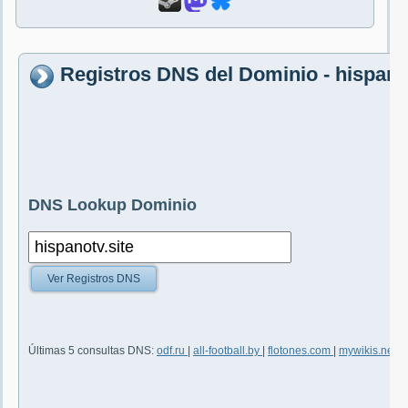
Registros DNS del Dominio - hispanot
DNS Lookup Dominio
Ver Registros DNS
Últimas 5 consultas DNS:
odf.ru
|
all-football.by
|
flotones.com
|
mywikis.net
|