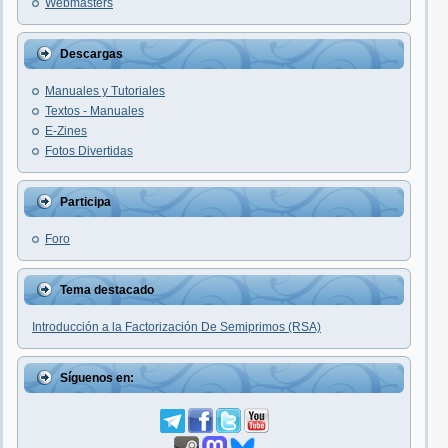
Webmasters
Descargas
Manuales y Tutoriales
Textos - Manuales
E-Zines
Fotos Divertidas
Participa
Foro
Tema destacado
Introducción a la Factorización De Semiprimos (RSA)
Síguenos en: