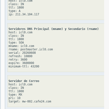
host: icl0.com

class: IN

ttl: 1800

type: A

Servidores DNS Principal (mname) y Secundario (rname)
host: icl0.com

class: IN

ttl: 1800

type: SOA

mname: icl0.com

rname: postmaster.icl0.com

serial: 20260608

refresh: 10800

retry: 3600

expire: 3600000

Servidor de Correo
host: icl0.com

class: IN

ttl: 1800

type: MX

pri: 10
