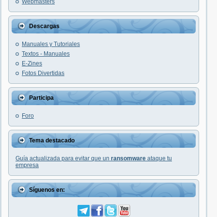
Webmasters
Descargas
Manuales y Tutoriales
Textos - Manuales
E-Zines
Fotos Divertidas
Participa
Foro
Tema destacado
Guía actualizada para evitar que un
ransomware
ataque tu
empresa
Síguenos en: