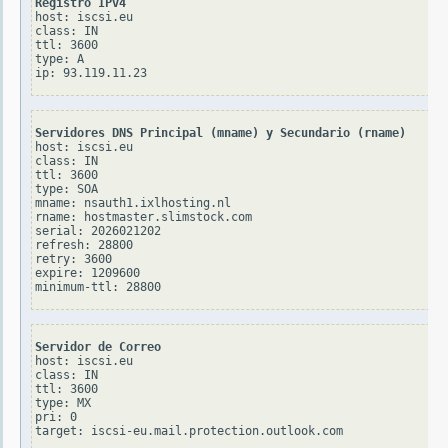
Registro IPv4
host: iscsi.eu

class: IN

ttl: 3600

type: A

Servidores DNS Principal (mname) y Secundario (rname)
host: iscsi.eu

class: IN

ttl: 3600

type: SOA

mname: nsauth1.ixlhosting.nl

rname: hostmaster.slimstock.com

serial: 2026021202

refresh: 28800

retry: 3600

expire: 1209600

Servidor de Correo
host: iscsi.eu

class: IN

ttl: 3600

type: MX

pri: 0
