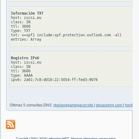
Información TXT
host: iscsi.eu

class: IN

ttl: 3600

type: TXT

txt: v=spf1 include:spf.protection.outlook.com -all

Registro IPv6
host: iscsi.eu

class: IN

ttl: 3600

type: AAAA

Últimas 5 consultas DNS:
rtpelanggamegacor.site
|
desaureng.com
|
herita
Copyleft (2001-2026) elhacker.NET. Algunos derechos reservados.