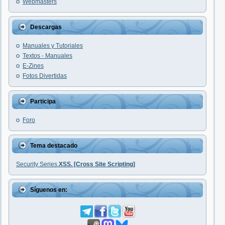
Webmasters
Descargas
Manuales y Tutoriales
Textos - Manuales
E-Zines
Fotos Divertidas
Participa
Foro
Tema destacado
Security Series.
XSS. [Cross Site Scripting]
Síguenos en: