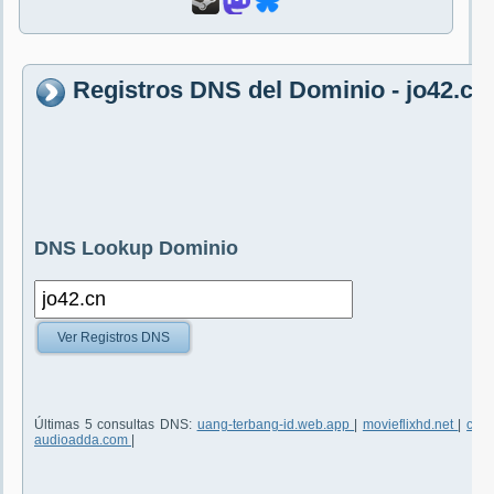
Registros DNS del Dominio - jo42.cn
DNS Lookup Dominio
Ver Registros DNS
Últimas 5 consultas DNS:
uang-terbang-id.web.app
|
movieflixhd.net
|
came
audioadda.com
|