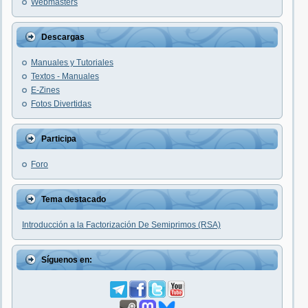
Webmasters
Descargas
Manuales y Tutoriales
Textos - Manuales
E-Zines
Fotos Divertidas
Participa
Foro
Tema destacado
Introducción a la Factorización De Semiprimos (RSA)
Síguenos en: