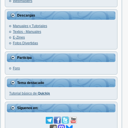
Webmasters
Descargas
Manuales y Tutoriales
Textos - Manuales
E-Zines
Fotos Divertidas
Participa
Foro
Tema destacado
Tutorial básico de
Quickjs
Síguenos en: