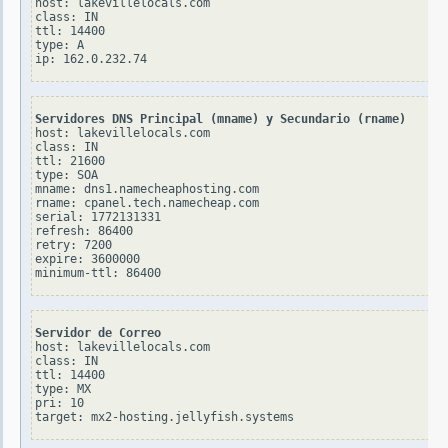
host: lakevillelocals.com

class: IN

ttl: 14400

type: A

Servidores DNS Principal (mname) y Secundario (rname)
host: lakevillelocals.com

class: IN

ttl: 21600

type: SOA

mname: dns1.namecheaphosting.com

rname: cpanel.tech.namecheap.com

serial: 1772131331

refresh: 86400

retry: 7200

expire: 3600000

Servidor de Correo
host: lakevillelocals.com

class: IN

ttl: 14400

type: MX

pri: 10
