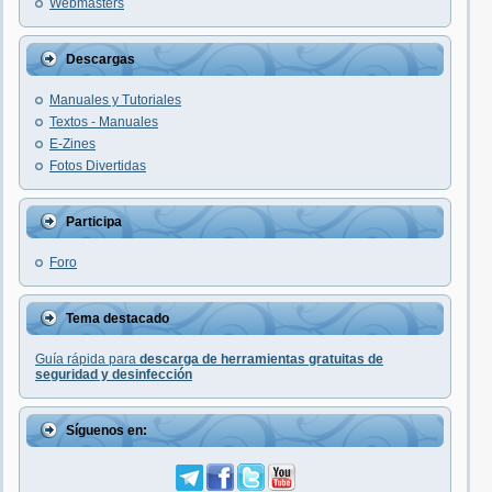
Webmasters
Descargas
Manuales y Tutoriales
Textos - Manuales
E-Zines
Fotos Divertidas
Participa
Foro
Tema destacado
Guía rápida para
descarga de herramientas gratuitas de
seguridad y desinfección
Síguenos en: