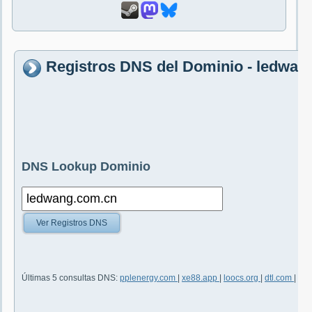
Registros DNS del Dominio - ledwan
DNS Lookup Dominio
Ver Registros DNS
Últimas 5 consultas DNS:
pplenergy.com
|
xe88.app
|
loocs.org
|
dtl.com
|
ben