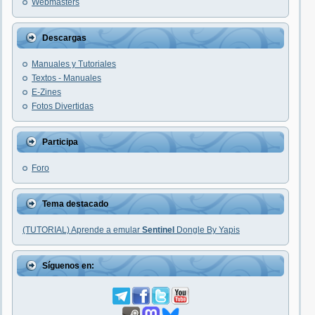
Webmasters
Descargas
Manuales y Tutoriales
Textos - Manuales
E-Zines
Fotos Divertidas
Participa
Foro
Tema destacado
(TUTORIAL) Aprende a emular
Sentinel
Dongle By Yapis
Síguenos en: