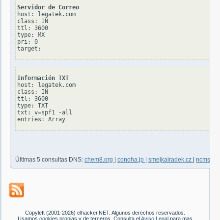
Servidor de Correo
host: legatek.com

class: IN

ttl: 3600

type: MX

pri: 0

Información TXT
host: legatek.com

class: IN

ttl: 3600

type: TXT

txt: v=spf1 -all

Últimas 5 consultas DNS:
chem8.org
|
conoha.jp
|
smejkalradek.cz
|
ncmsjj.
Copyleft (2001-2026) elhacker.NET. Algunos derechos reservados.
Usamos cookies propias y de terceros. Consulta el
Aviso Legal
para mas