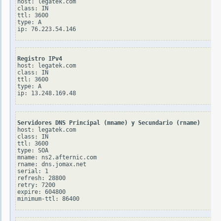
host: legatek.com

class: IN

ttl: 3600

type: A

Registro IPv4
host: legatek.com

class: IN

ttl: 3600

type: A

Servidores DNS Principal (mname) y Secundario (rname)
host: legatek.com

class: IN

ttl: 3600

type: SOA

mname: ns2.afternic.com

rname: dns.jomax.net

serial: 1

refresh: 28800

retry: 7200

expire: 604800
