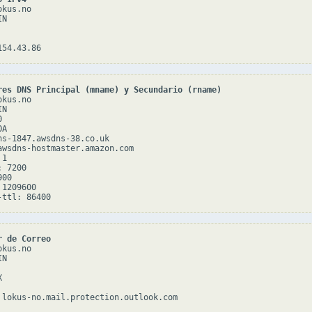
kus.no

N

res DNS Principal (mname) y Secundario (rname)
kus.no

N



A

ns-1847.awsdns-38.co.uk

awsdns-hostmaster.amazon.com

1

 7200

00

1209600

r de Correo
kus.no

N


