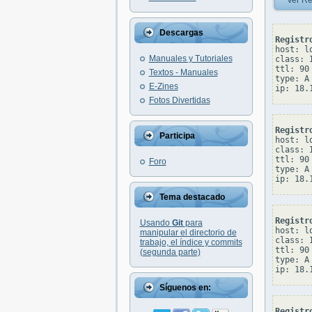
Ver Re
Descargas
Registr
host: lo
Manuales y Tutoriales
class: I
ttl: 90

Textos - Manuales
type: A

E-Zines
Fotos Divertidas
Registr
Participa
host: lo
class: I
ttl: 90

Foro
type: A

Tema destacado
Registr
Usando
Git
para
host: lo
manipular el directorio de
class: I
trabajo, el índice y commits
ttl: 90

(segunda parte)
type: A

Síguenos en:
Registr