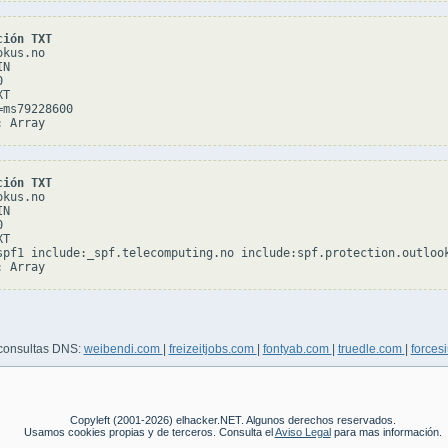
ción TXT
kus.no

N



T

ms79228600

ción TXT
kus.no

N



T

spf1 include:_spf.telecomputing.no include:spf.protection.outlook
 consultas DNS:
weibendi.com
|
freizeitjobs.com
|
fontyab.com
|
truedle.com
|
forces
Copyleft (2001-2026) elhacker.NET. Algunos derechos reservados.
Usamos cookies propias y de terceros. Consulta el
Aviso Legal
para mas información.