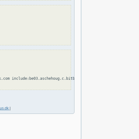
.com include:be03.aschehoug.c.bitbit.net ~all

ius.dk
|