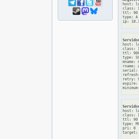
host: lo
class: I
ttl: 90

type: A

Servido
host: lo
class: I
ttl: 900
type: SO
mname: 
rname: 
serial: 
refresh:
retry: 9
expire: 
Servido
host: lo
class: I
ttl: 90

type: MX
pri: 0
