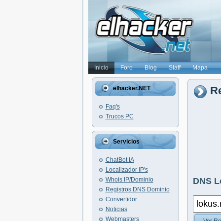
Inicio
Foro
Blog
Staff
Mapa
Re
elhacker.NET
Faq's
Trucos PC
Servicios
ChatBot IA
Localizador IP's
Whois IP/Dominio
DNS L
Registros DNS Dominio
Convertidor
Noticias
Webmasters