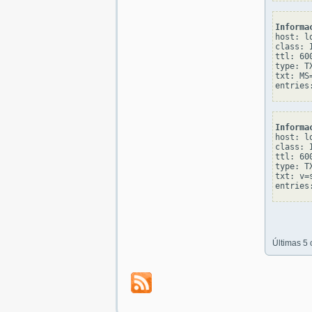
Informa
host: lo
class: I
ttl: 600
type: TX
txt: MS=
Informa
host: lo
class: I
ttl: 600
type: TX
txt: v=
Últimas 5