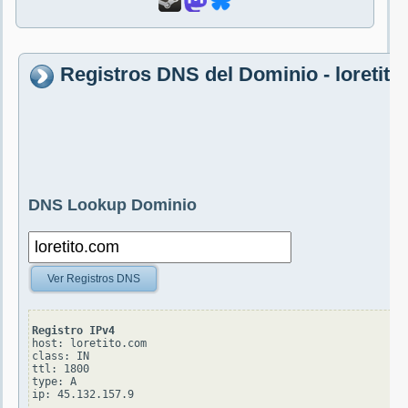
Registros DNS del Dominio - loretit
DNS Lookup Dominio
Ver Registros DNS
Registro IPv4
host: loretito.com

class: IN

ttl: 1800

type: A
