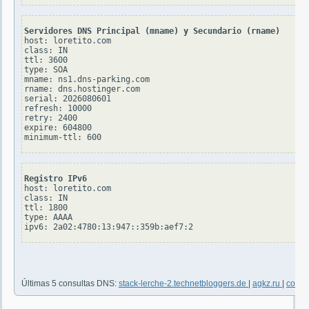
Servidores DNS Principal (mname) y Secundario (rname)
host: loretito.com

class: IN

ttl: 3600

type: SOA

mname: ns1.dns-parking.com

rname: dns.hostinger.com

serial: 2026080601

refresh: 10000

retry: 2400

expire: 604800

Registro IPv6
host: loretito.com

class: IN

ttl: 1800

type: AAAA

Últimas 5 consultas DNS:
stack-lerche-2.technetbloggers.de
|
agkz.ru
|
coach