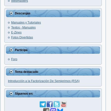
Webmasters
Descargas
Manuales y Tutoriales
Textos - Manuales
E-Zines
Fotos Divertidas
Participa
Foro
Tema destacado
Introducción a la Factorización De Semiprimos (RSA)
Síguenos en: