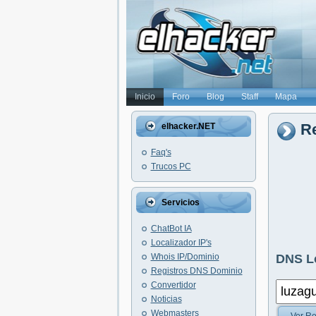
Inicio
Foro
Blog
Staff
Mapa
Re
elhacker.NET
Faq's
Trucos PC
Servicios
ChatBot IA
Localizador IP's
Whois IP/Dominio
DNS L
Registros DNS Dominio
Convertidor
Noticias
Webmasters