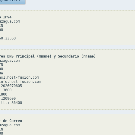
gistros DNS
o IPv4
zagua.com

N

0

res DNS Principal (mname) y Secundario (rname)
zagua.com

N

0

A

ns1.host-fusion.com

info.host-fusion.com

2026070605

 3600

800

1209600

r de Correo
zagua.com

N

0
