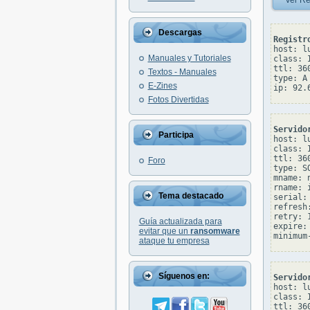
Ver Re
Descargas
Registr
host: lu
Manuales y Tutoriales
class: I
ttl: 360
Textos - Manuales
type: A

E-Zines
Fotos Divertidas
Servido
Participa
host: lu
class: I
ttl: 360
Foro
type: SO
mname: 
rname: 
Tema destacado
serial: 
refresh:
retry: 1
Guía actualizada para
expire: 
evitar que un
ransomware
ataque tu empresa
Síguenos en:
Servido
host: lu
class: I
ttl: 360