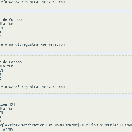
r de Correo
la.fun

N





r de Correo
la.fun

N





ción TXT
la.fun

N



T

ogle-site-verification=OXWENbwaFOxn2MmjB1HrVvloRIojXm0niepuBCAMyF