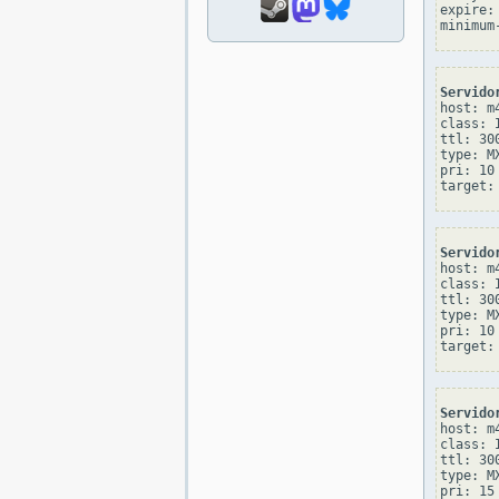
expire: 
Servido
host: m4
class: I
ttl: 300
type: MX
pri: 10

Servido
host: m4
class: I
ttl: 300
type: MX
pri: 10

Servido
host: m4
class: I
ttl: 300
type: MX
pri: 15
