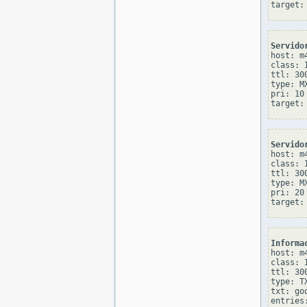
Servido
host: m4
class: I
ttl: 300
type: MX
pri: 10

Servido
host: m4
class: I
ttl: 300
type: MX
pri: 20

Informa
host: m4
class: I
ttl: 300
type: TX
txt: go