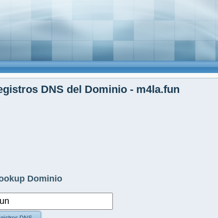
gistros DNS del Dominio - m4la.fun
ookup Dominio