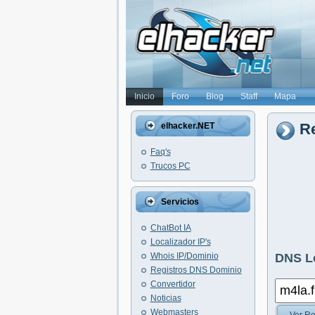
Inicio
Foro
Blog
Staff
Mapa
Re
elhacker.NET
Faq's
Trucos PC
Servicios
ChatBot IA
Localizador IP's
Whois IP/Dominio
DNS L
Registros DNS Dominio
Convertidor
Noticias
Webmasters