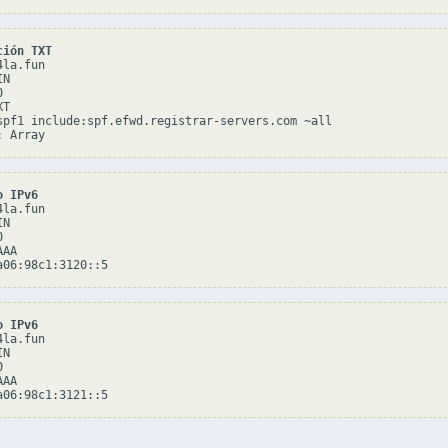
ción TXT
la.fun

N



T

spf1 include:spf.efwd.registrar-servers.com ~all

o IPv6
la.fun

N



AA

o IPv6
la.fun

N



AA
