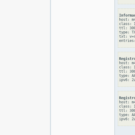
Informa
host: m4
class: I
ttl: 300
type: TX
txt: v=
Registr
host: m4
class: I
ttl: 300
type: AA
Registr
host: m4
class: I
ttl: 300
type: AA