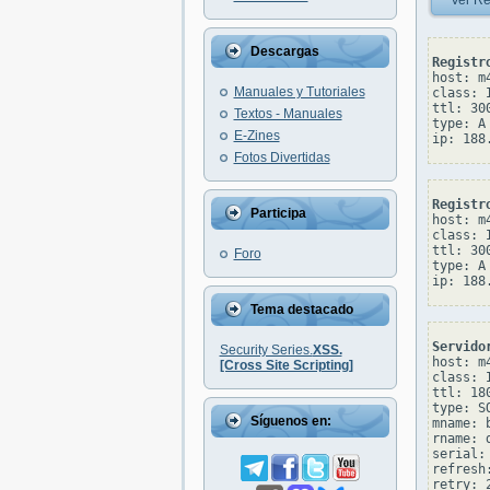
Ver Re
Descargas
Registr
host: m4
Manuales y Tutoriales
class: I
ttl: 300
Textos - Manuales
type: A

E-Zines
Fotos Divertidas
Registr
Participa
host: m4
class: I
ttl: 300
Foro
type: A

Tema destacado
Servido
Security Series.
XSS.
host: m4
[Cross Site Scripting]
class: I
ttl: 180
type: SO
Síguenos en:
mname: 
rname: 
serial: 
refresh:
retry: 2