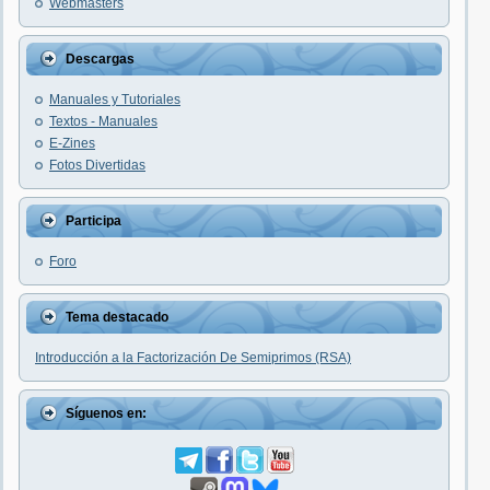
Webmasters
Descargas
Manuales y Tutoriales
Textos - Manuales
E-Zines
Fotos Divertidas
Participa
Foro
Tema destacado
Introducción a la Factorización De Semiprimos (RSA)
Síguenos en: