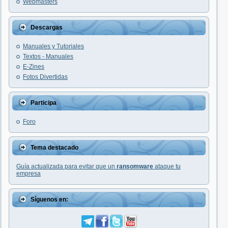
Webmasters
Descargas
Manuales y Tutoriales
Textos - Manuales
E-Zines
Fotos Divertidas
Participa
Foro
Tema destacado
Guía actualizada para evitar que un
ransomware
ataque tu
empresa
Síguenos en: