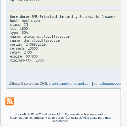
Servidores DNS Principal (mname) y Secundario (rname)
host: npxlm.com

class: IN

ttl: 1800

type: SOA

mname: alexa.ns.cloudflare.com

rname: dns.cloudflare.com

serial: 2409971719

refresh: 10000

retry: 2400

expire: 604800

Últimas 5 consultas DNS:
graphicsmojo.blogspot.com
|
consolegamegeek.c
Copyleft (2001-2026) elhacker.NET. Algunos derechos reservados.
Usamos cookies propias y de terceros. Consulta el
Aviso Legal
para mas
información.