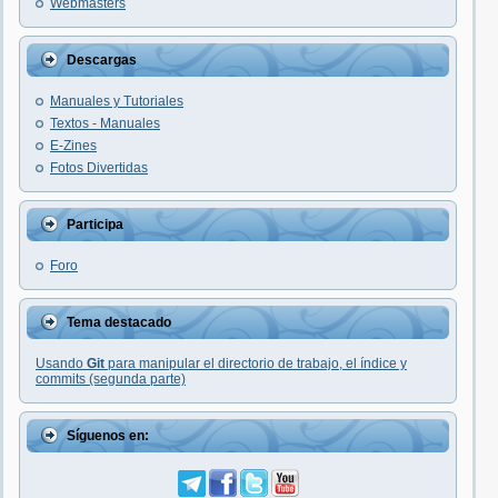
Webmasters
Descargas
Manuales y Tutoriales
Textos - Manuales
E-Zines
Fotos Divertidas
Participa
Foro
Tema destacado
Usando
Git
para manipular el directorio de trabajo, el índice y
commits (segunda parte)
Síguenos en: