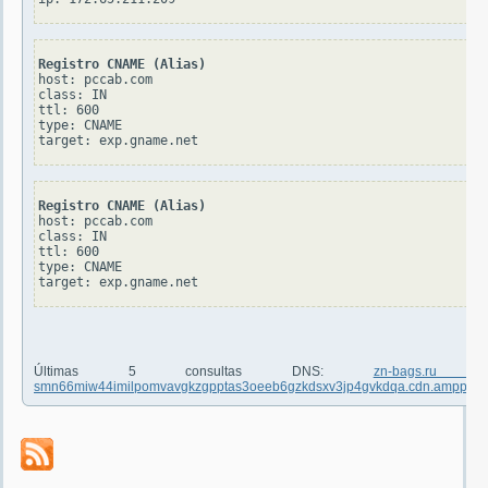
Registro CNAME (Alias)
host: pccab.com

class: IN

ttl: 600

type: CNAME

Registro CNAME (Alias)
host: pccab.com

class: IN

ttl: 600

type: CNAME

Últimas 5 consultas DNS:
zn-bags.ru
smn66miw44imilpomvavgkzgpptas3oeeb6gzkdsxv3jp4gvkdqa.cdn.ampproje