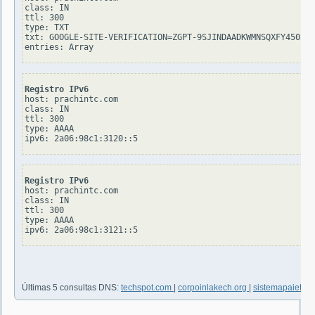
class: IN

ttl: 300

type: TXT

txt: GOOGLE-SITE-VERIFICATION=ZGPT-9SJINDAADKWMNSQXFY450ZJI
Registro IPv6
host: prachintc.com

class: IN

ttl: 300

type: AAAA

Registro IPv6
host: prachintc.com

class: IN

ttl: 300

type: AAAA

Últimas 5 consultas DNS:
techspot.com
|
corpoinlakech.org
|
sistemapaieter