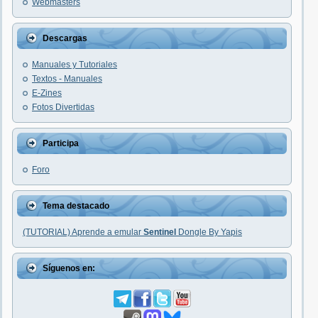
Webmasters
Descargas
Manuales y Tutoriales
Textos - Manuales
E-Zines
Fotos Divertidas
Participa
Foro
Tema destacado
(TUTORIAL) Aprende a emular
Sentinel
Dongle By Yapis
Síguenos en: