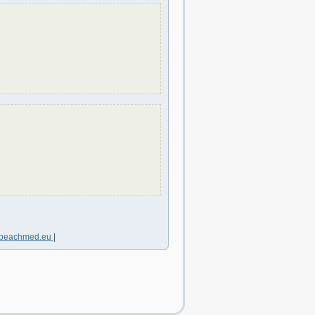
beachmed.eu
|