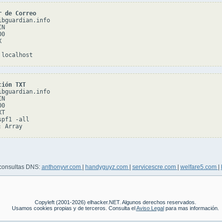
r de Correo
ibguardian.info

N

0



ción TXT
ibguardian.info

N

0

T

pf1 -all

 consultas DNS:
anthonyvr.com
|
handyguyz.com
|
servicescre.com
|
welfare5.com
|
Copyleft (2001-2026) elhacker.NET. Algunos derechos reservados.
Usamos cookies propias y de terceros. Consulta el
Aviso Legal
para mas información.