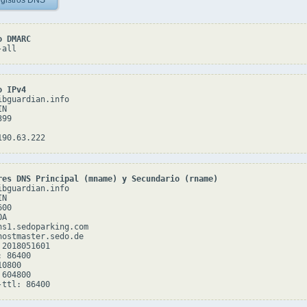
gistros DNS
o DMARC
-all
o IPv4
ibguardian.info

N

99

res DNS Principal (mname) y Secundario (rname)
ibguardian.info

N

00

A

ns1.sedoparking.com

hostmaster.sedo.de

2018051601

 86400

0800

604800
