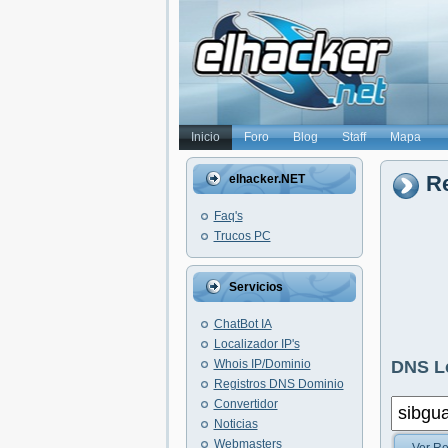
Inicio
Foro
Blog
Staff
Mapa
Re
elhacker.NET
Faq's
Trucos PC
Servicios
ChatBot IA
Localizador IP's
Whois IP/Dominio
DNS L
Registros DNS Dominio
Convertidor
Noticias
Webmasters