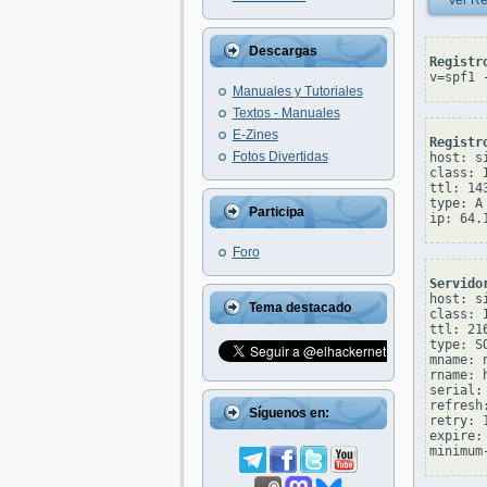
Ver Re
Descargas
Registr
v=spf1 
Manuales y Tutoriales
Textos - Manuales
E-Zines
Registr
Fotos Divertidas
host: s
class: I
ttl: 143
type: A

Participa
Foro
Servido
host: s
Tema destacado
class: I
ttl: 216
type: SO
mname: 
rname: 
serial: 
refresh:
Síguenos en:
retry: 1
expire: 