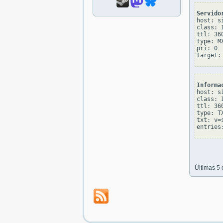
Servido
host: s
class: I
ttl: 360
type: MX
pri: 0

Informa
host: s
class: I
ttl: 360
type: TX
txt: v=s
Últimas 5