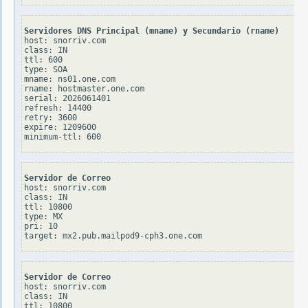
Servidores DNS Principal (mname) y Secundario (rname)
host: snorriv.com

class: IN

ttl: 600

type: SOA

mname: ns01.one.com

rname: hostmaster.one.com

serial: 2026061401

refresh: 14400

retry: 3600

expire: 1209600

Servidor de Correo
host: snorriv.com

class: IN

ttl: 10800

type: MX

pri: 10

Servidor de Correo
host: snorriv.com

class: IN

ttl: 10800
