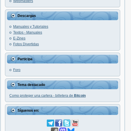
Webmasters
Descargas
Manuales y Tutoriales
Textos - Manuales
E-Zines
Fotos Divertidas
Participa
Foro
Tema destacado
Como proteger una cartera - billetera de
Bitcoin
Síguenos en: