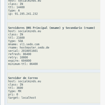
host: socialminds.eu

class: IN

ttl: 14400

type: A

Servidores DNS Principal (mname) y Secundario (rname)
host: socialminds.eu

class: IN

ttl: 21600

type: SOA

mname: sl1.sedo.com

rname: hostmaster.sedo.de

serial: 2018051601

refresh: 86400

retry: 10800

expire: 604800

Servidor de Correo
host: socialminds.eu

class: IN

ttl: 3600

type: MX

pri: 0
