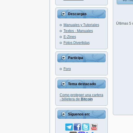
Ver Re
Descargas
Últimas 5
Manuales y Tutoriales
Textos - Manuales
E-Zines
Fotos Divertidas
Participa
Foro
Tema destacado
Como proteger una cartera
- billetera de
Bitcoin
Síguenos en: