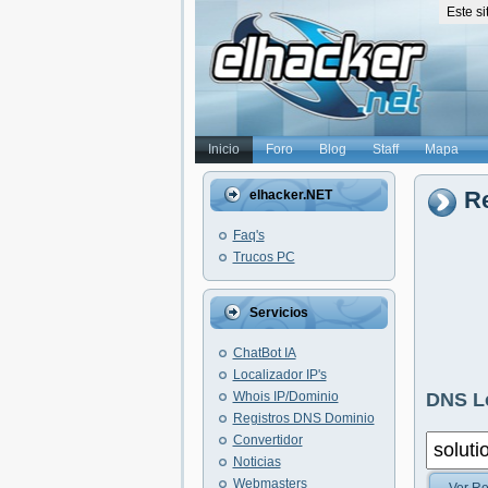
Este s
Inicio
Foro
Blog
Staff
Mapa
Re
elhacker.NET
Faq's
Trucos PC
Servicios
ChatBot IA
Localizador IP's
Whois IP/Dominio
DNS L
Registros DNS Dominio
Convertidor
Noticias
Webmasters