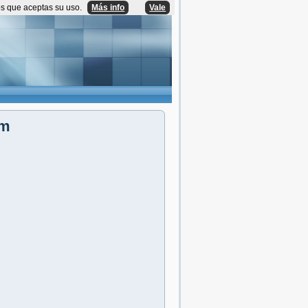
os que aceptas su uso.
Más info
Vale
om