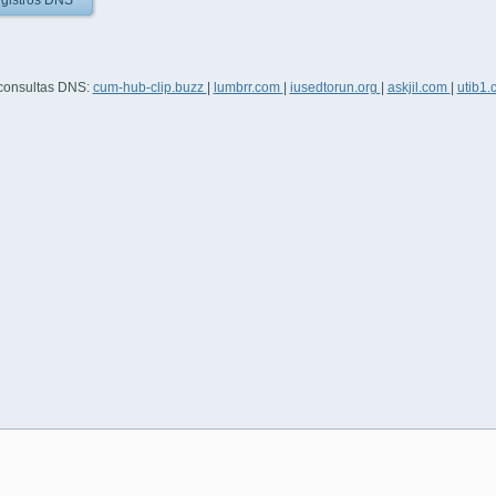
gistros DNS
 consultas DNS:
cum-hub-clip.buzz
|
lumbrr.com
|
iusedtorun.org
|
askjil.com
|
utib1