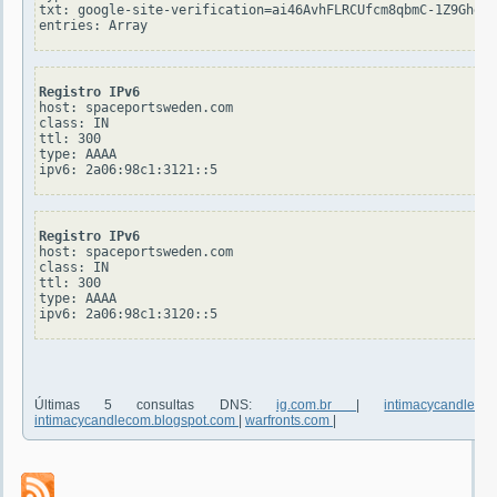
txt: google-site-verification=ai46AvhFLRCUfcm8qbmC-1Z9GhgcA
Registro IPv6
host: spaceportsweden.com

class: IN

ttl: 300

type: AAAA

Registro IPv6
host: spaceportsweden.com

class: IN

ttl: 300

type: AAAA

Últimas 5 consultas DNS:
ig.com.br
|
intimacycandlec
intimacycandlecom.blogspot.com
|
warfronts.com
|