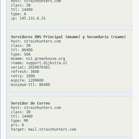
host: strainhunters.com

class: IN

ttl: 14400

type: A

Servidores DNS Principal (mname) y Secundario (rname)
host: strainhunters.com

class: IN

ttl: 86400

type: SOA

mname: ns1.greenhouse.org

rname: support.dijkstra.nl

serial: 2026070301

refresh: 3600

retry: 1800

expire: 1209600

Servidor de Correo
host: strainhunters.com

class: IN

ttl: 14400

type: MX

pri: 0
