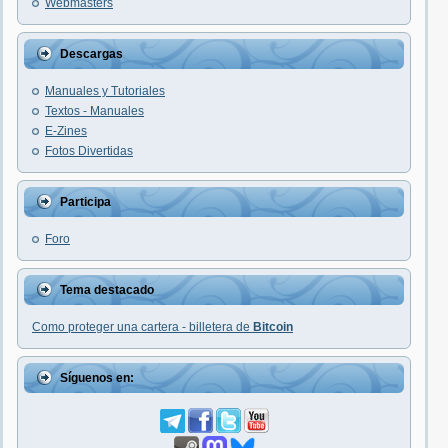
Webmasters
Descargas
Manuales y Tutoriales
Textos - Manuales
E-Zines
Fotos Divertidas
Participa
Foro
Tema destacado
Como proteger una cartera - billetera de
Bitcoin
Síguenos en: