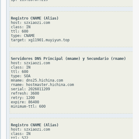
Registro CNAME (Alias)
host: szxiaozi.com

class: IN

ttl: 600

type: CNAME

Servidores DNS Principal (mname) y Secundario (rname)
host: szxiaozi.com

class: IN

ttl: 600

type: SOA

mname: dns25.hichina.com

rname: hostmaster.hichina.com

serial: 2026011209

refresh: 3600

retry: 1200

expire: 86400

Registro CNAME (Alias)
host: szxiaozi.com

class: IN

ttl: 572
