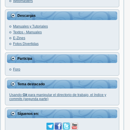
Webmasters
Descargas
Manuales y Tutoriales
Textos - Manuales
E-Zines
Fotos Divertidas
Participa
Foro
Tema destacado
Usando
Git
para manipular el directorio de trabajo, el índice y
commits (segunda parte)
Síguenos en: