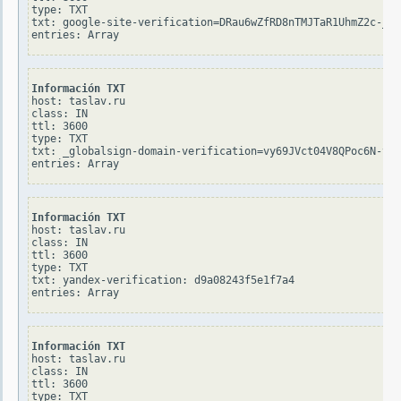
type: TXT

txt: google-site-verification=DRau6wZfRD8nTMJTaR1UhmZ2c-_Gp
Información TXT
host: taslav.ru

class: IN

ttl: 3600

type: TXT

txt: _globalsign-domain-verification=vy69JVct04V8QPoc6N-tO0
Información TXT
host: taslav.ru

class: IN

ttl: 3600

type: TXT

txt: yandex-verification: d9a08243f5e1f7a4

Información TXT
host: taslav.ru

class: IN

ttl: 3600

type: TXT
