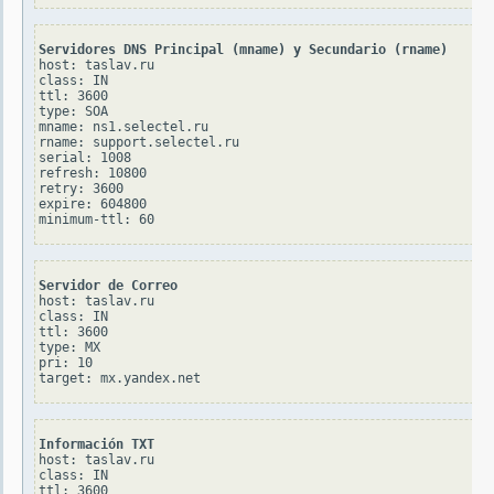
Servidores DNS Principal (mname) y Secundario (rname)
host: taslav.ru

class: IN

ttl: 3600

type: SOA

mname: ns1.selectel.ru

rname: support.selectel.ru

serial: 1008

refresh: 10800

retry: 3600

expire: 604800

Servidor de Correo
host: taslav.ru

class: IN

ttl: 3600

type: MX

pri: 10

Información TXT
host: taslav.ru

class: IN

ttl: 3600
