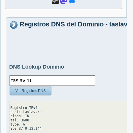
Registros DNS del Dominio - taslav.r
DNS Lookup Dominio
Ver Registros DNS
Registro IPv4
host: taslav.ru

class: IN

ttl: 3600

type: A
