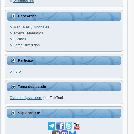
Webmasters
Descargas
Manuales y Tutoriales
Textos - Manuales
E-Zines
Fotos Divertidas
Participa
Foro
Tema destacado
Curso de
javascript
por TickTack
Síguenos en: